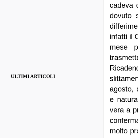
cadeva d
dovuto s
differime
infatti i
mese pi
trasmett
Ricadend
ULTIMI ARTICOLI
slittame
agosto, 
e natura
vera a p
conferm
molto pr