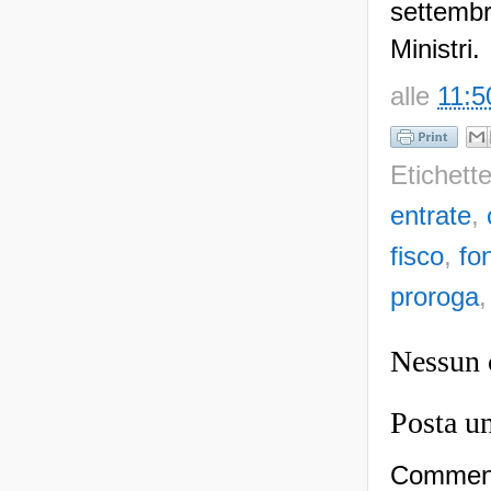
settemb
Ministri.
alle
11:5
Etichett
entrate
,
fisco
,
fo
proroga
Nessun
Posta u
Commenti