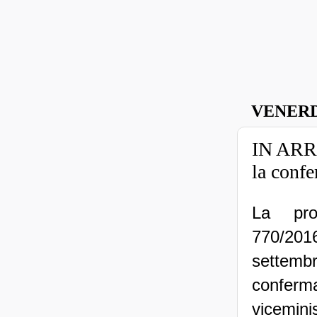
VENERD
IN AR
la confe
La pro
770/20
settemb
confer
vicemini