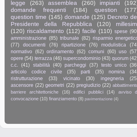
legge
(263)
assemblea
(260)
impianti
(192
domande frequenti
(184)
question
(177
question time
(145)
domande
(125)
Decreto de
Presidente della Repubblica
(120)
millesim
(120)
riscaldamento
(112)
facile
(110)
spese
(90
amministrazione
(85)
tribunale
(82)
risparmio energetic
(77)
documenti
(76)
ripartizione
(76)
modulistica
(74
normativo
(62)
ordinamento
(62)
comuni
(60)
uso
(57
opere
(54)
terrazza
(46)
supercondominio
(43)
quorum
(42
c.c.
(41)
stabilità
(40)
parcheggi
(37)
testo unico
(36
articolo codice civile
(35)
parti
(35)
nomina
(34
ristrutturazione
(33)
vicinato
(30)
ingegneria
(25
ascensore
(22)
geometri
(22)
pregiudizio
(22)
abbattiment
barriere architettoniche
(16)
edifici pubblici
(14)
avviso d
convocazione
(10)
finanziamento
(8)
pavimentazione
(4)