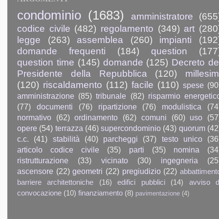
condominio
(1683)
amministratore
(655
codice civile
(482)
regolamento
(349)
art
(280
legge
(263)
assemblea
(260)
impianti
(192
domande frequenti
(184)
question
(177
question time
(145)
domande
(125)
Decreto de
Presidente della Repubblica
(120)
millesim
(120)
riscaldamento
(112)
facile
(110)
spese
(90
amministrazione
(85)
tribunale
(82)
risparmio energetic
(77)
documenti
(76)
ripartizione
(76)
modulistica
(74
normativo
(62)
ordinamento
(62)
comuni
(60)
uso
(57
opere
(54)
terrazza
(46)
supercondominio
(43)
quorum
(42
c.c.
(41)
stabilità
(40)
parcheggi
(37)
testo unico
(36
articolo codice civile
(35)
parti
(35)
nomina
(34
ristrutturazione
(33)
vicinato
(30)
ingegneria
(25
ascensore
(22)
geometri
(22)
pregiudizio
(22)
abbattiment
barriere architettoniche
(16)
edifici pubblici
(14)
avviso d
convocazione
(10)
finanziamento
(8)
pavimentazione
(4)