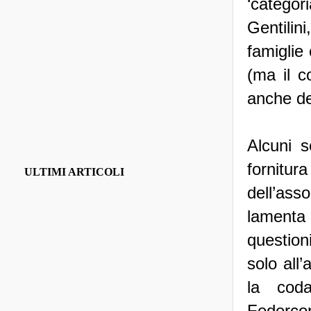
‘categor
Gentilini
famiglie
(ma il c
anche de
Alcuni 
fornitur
ULTIMI ARTICOLI
dell’ass
lamenta 
question
solo all
la cod
Federco