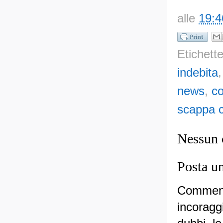
alle
19:4
Etichett
indebita
news
,
c
scappa c
Nessun
Posta u
Commenti
incoraggi