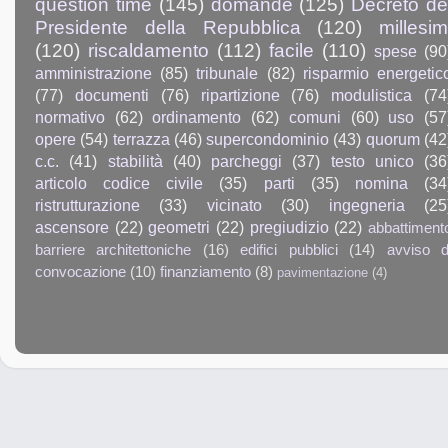
question time
(145)
domande
(125)
Decreto de
Presidente della Repubblica
(120)
millesim
(120)
riscaldamento
(112)
facile
(110)
spese
(90
amministrazione
(85)
tribunale
(82)
risparmio energetic
(77)
documenti
(76)
ripartizione
(76)
modulistica
(74
normativo
(62)
ordinamento
(62)
comuni
(60)
uso
(57
opere
(54)
terrazza
(46)
supercondominio
(43)
quorum
(42
c.c.
(41)
stabilità
(40)
parcheggi
(37)
testo unico
(36
articolo codice civile
(35)
parti
(35)
nomina
(34
ristrutturazione
(33)
vicinato
(30)
ingegneria
(25
ascensore
(22)
geometri
(22)
pregiudizio
(22)
abbattiment
barriere architettoniche
(16)
edifici pubblici
(14)
avviso d
convocazione
(10)
finanziamento
(8)
pavimentazione
(4)