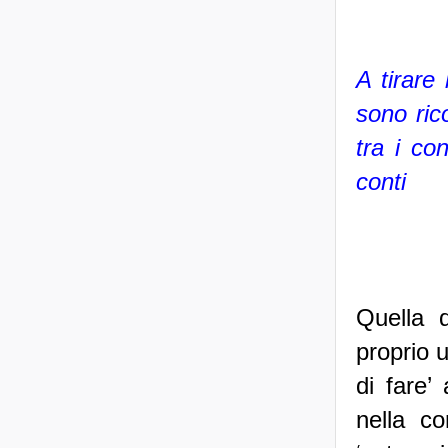
A tirar
sono ric
tra i co
conti
Quella d
proprio 
di fare’
nella co