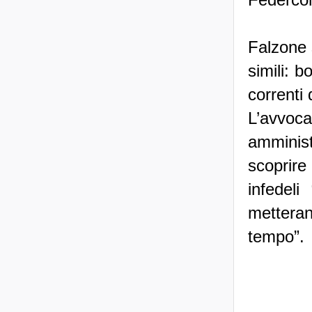
Falzone 
simili: b
correnti 
L’avvoca
amminist
scoprire
infedeli
mettera
tempo”.