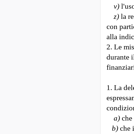
v)
l'us
z)
la re
con parti
alla indi
2. Le mis
durante 
finanziari
1. La del
espressam
condizio
a)
che e
b)
che i