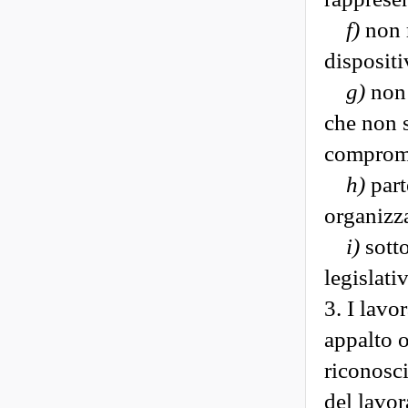
f)
non r
dispositi
g)
non 
che non 
compromet
h)
part
organizza
i)
sotto
legislat
3. I lavo
appalto o
riconosci
del lavor