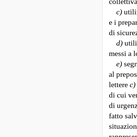
collettiv
c)
utili
e i prepa
di sicure
d)
util
messi a l
e)
segn
al prepos
lettere
c)
di cui v
di urgenz
fatto sal
situazion
rappresen