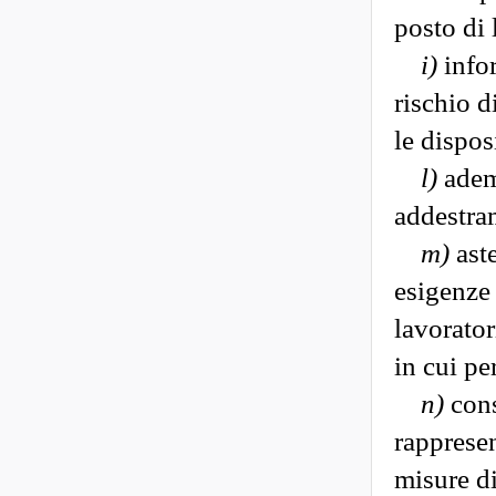
posto di 
i)
infor
rischio d
le dispos
l)
ademp
addestram
m)
aste
esigenze 
lavorator
in cui pe
n)
cons
rappresen
misure di