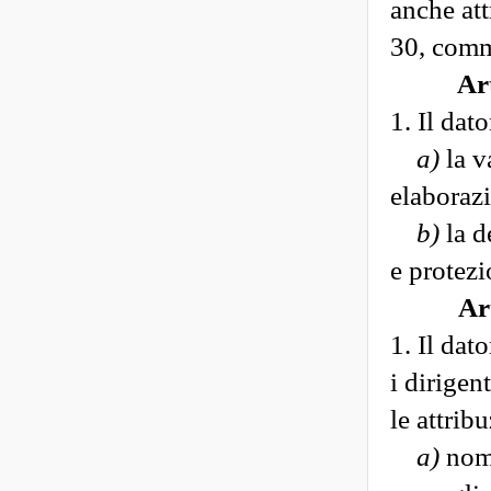
anche att
30, comm
Art
1. Il dat
a)
la v
elaborazi
b)
la d
e protezi
Art
1. Il dato
i dirigen
le attrib
a)
nomi