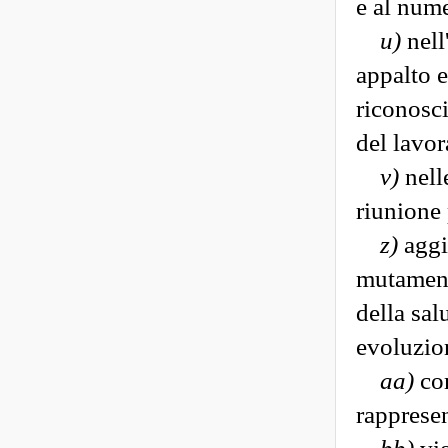
e al nume
u)
nell
appalto e
riconosci
del lavor
v)
nell
riunione 
z)
aggi
mutamenti
della sal
evoluzion
aa)
com
rappresen