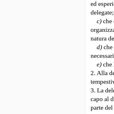
ed esperi
delegate;
c)
che e
organizza
natura de
d)
che 
necessari
e)
che l
2. Alla d
tempestiv
3. La del
capo al d
parte del