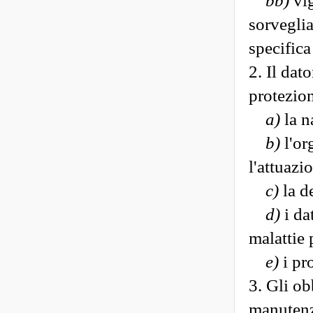
bb)
vig
sorveglia
specifica
2. Il dat
protezio
a)
la n
b)
l'or
l'attuazi
c)
la d
d)
i da
malattie 
e)
i pr
3. Gli obb
manutenzi