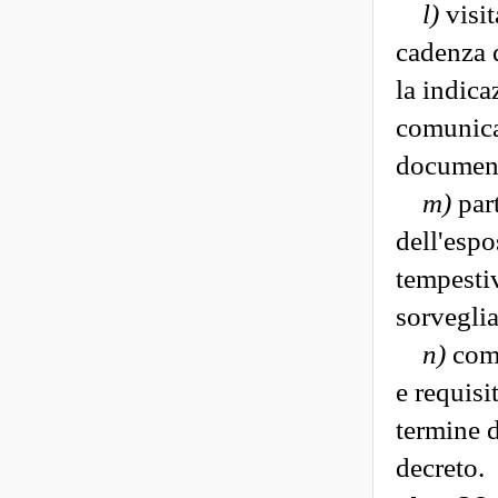
l)
visit
cadenza d
la indica
comunicat
documento
m)
part
dell'espo
tempestiv
sorveglia
n)
comu
e requisit
termine d
decreto.