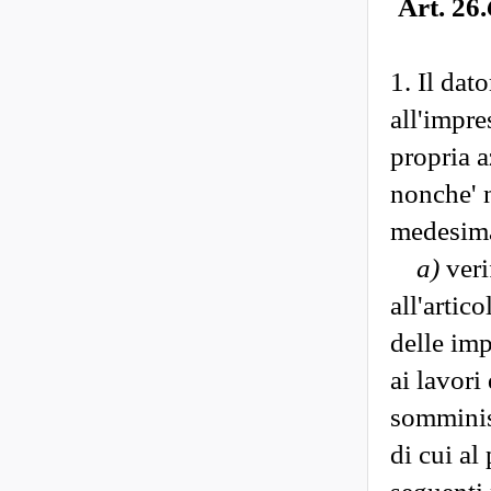
Art. 26.
1. Il dat
all'impre
propria a
nonche' n
medesim
a)
veri
all'artic
delle imp
ai lavori
somminist
di cui al