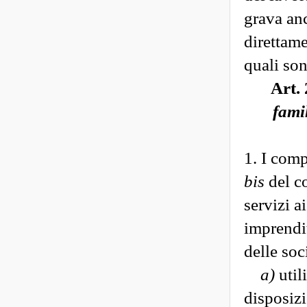
grava anc
direttame
quali son
Art. 
famil
1. I comp
bis
del co
servizi a
imprendit
delle soc
a)
util
disposizio