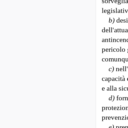
sorveglia
legislati
b)
desi
dell'attu
antincend
pericolo 
comunque
c)
nell'
capacità 
e alla si
d)
forn
protezion
prevenzi
e)
pren