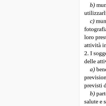
b)
muni
utilizzar
c)
muni
fotografi
loro pres
attività 
2. I sogg
delle att
a)
bene
prevision
previsti 
b)
part
salute e 