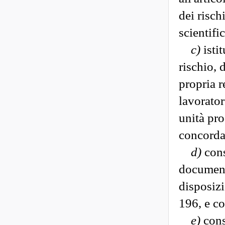
dei risch
scientifi
c)
istit
rischio, d
propria r
lavorator
unità pro
concorda 
d)
cons
documenta
disposizi
196, e co
e)
cons