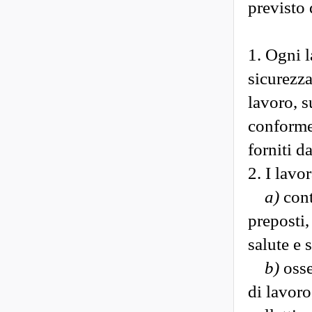
previsto 
1. Ogni l
sicurezza
lavoro, s
conformem
forniti d
2. I lavo
a)
cont
preposti,
salute e 
b)
osse
di lavoro