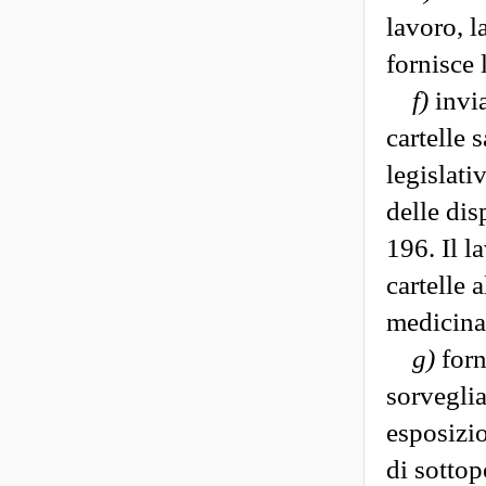
lavoro, l
fornisce 
f)
invia
cartelle 
legislati
delle dis
196. Il l
cartelle 
medicina
g)
forn
sorveglia
esposizio
di sottop