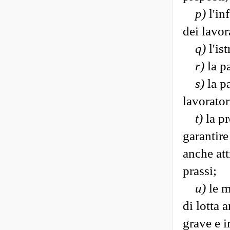
p)
l'in
dei lavor
q)
l'is
r)
la pa
s)
la p
lavorator
t)
la pr
garantire
anche att
prassi;
u)
le m
di lotta 
grave e 