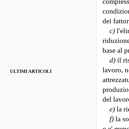
compless
condizion
dei fatto
c)
l'eli
riduzione
base al p
d)
il r
lavoro, n
ULTIMI ARTICOLI
attrezzat
produzion
del lavor
e)
la ri
f)
la so
o e' men