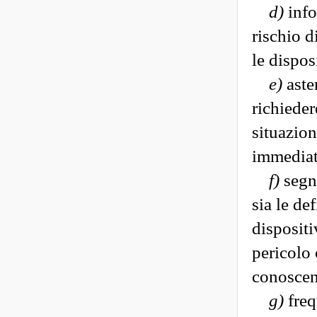
d)
info
rischio d
le dispos
e)
aste
richieder
situazion
immediat
f)
segna
sia le de
dispositi
pericolo 
conoscen
g)
freq