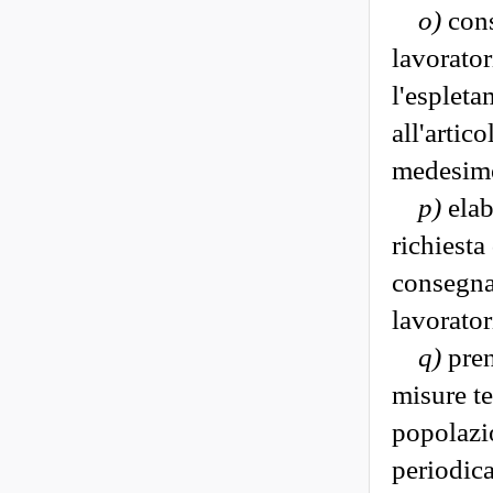
o)
cons
lavorator
l'espleta
all'artic
medesimo 
p)
elab
richiesta
consegna
lavorator
q)
pren
misure te
popolazio
periodica