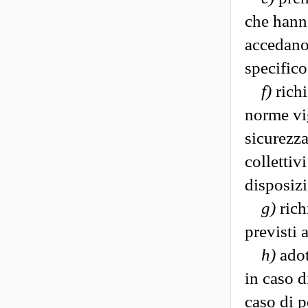
che hann
accedano
specifico
f)
richi
norme vig
sicurezza
collettiv
disposiz
g)
rich
previsti 
h)
adot
in caso d
caso di p