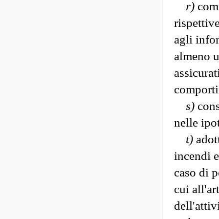
r)
comu
rispettive
agli info
almeno un
assicurat
comportin
s)
consu
nelle ipot
t)
adott
incendi e
caso di p
cui all'a
dell'atti