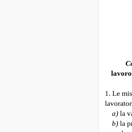
C
lavoro
1. Le mis
lavorator
a)
la va
b)
la p