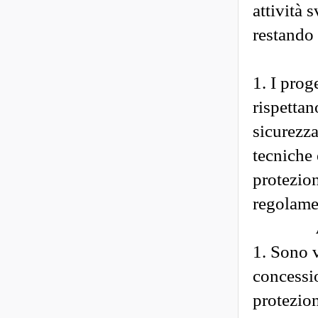
attività 
restando 
1. I prog
rispettan
sicurezza
tecniche 
protezion
regolamen
1. Sono v
concessio
protezion