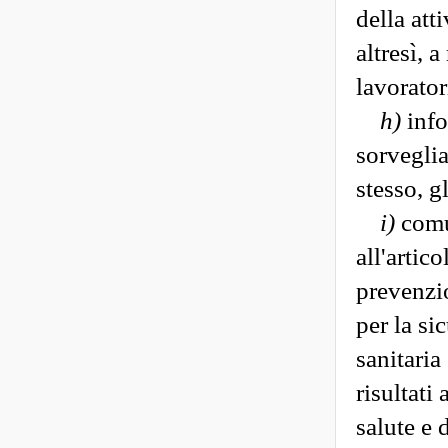
della att
altresì, 
lavorator
h)
info
sorveglia
stesso, g
i)
comun
all'artic
prevenzio
per la si
sanitaria
risultati 
salute e 