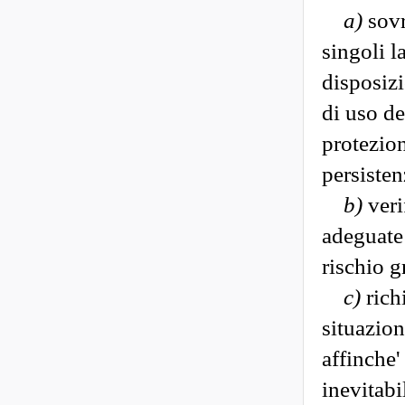
a)
sovr
singoli l
disposizi
di uso de
protezion
persisten
b)
veri
adeguate
rischio g
c)
richi
situazion
affinche'
inevitabi