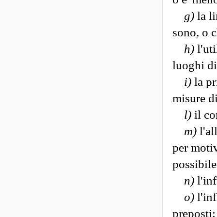
g)
la l
sono, o c
h)
l'uti
luoghi di
i)
la pr
misure di
l)
il co
m)
l'al
per motiv
possibile
n)
l'in
o)
l'in
preposti;