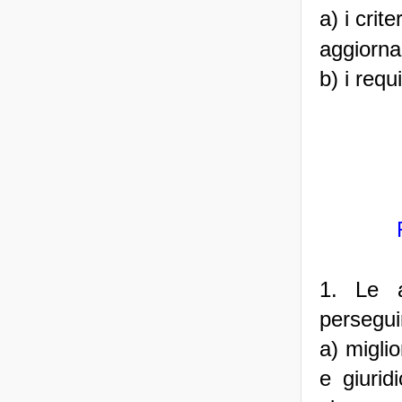
a) i crit
aggiorna
b) i requ
1. Le a
perseguir
a) migli
e giurid