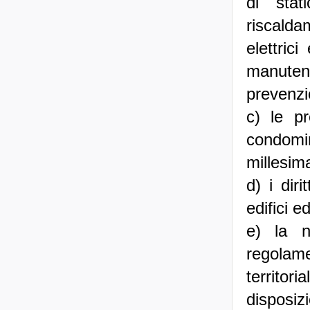
di stat
riscald
elettric
manuten
prevenzi
c) le p
condomin
millesima
d) i dir
edifici ed
e) la n
regolame
territori
disposizi