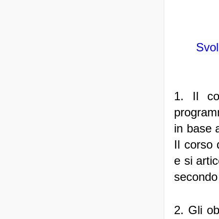
Svol
1. Il c
programm
in base 
Il corso
e si arti
secondo 
2. Gli o