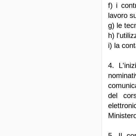
f) i cont
lavoro s
g) le tec
h) l'util
i) la cont
4. L'ini
nominati
comunicat
del cors
elettron
Ministero
5. Il c