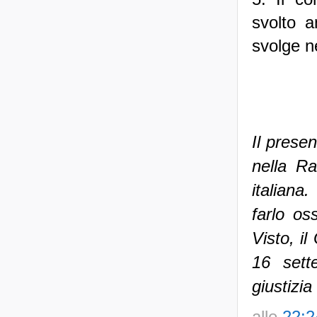
svolto a
svolge ne
Il presen
nella Ra
italiana
farlo os
Visto, il
16 sett
giustizia
alle
22:2