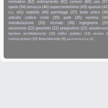
normativo
(62)
ordinamento
(62)
comuni
(60)
uso
(57
opere
(54)
terrazza
(46)
supercondominio
(43)
quorum
(42
c.c.
(41)
stabilità
(40)
parcheggi
(37)
testo unico
(36
articolo codice civile
(35)
parti
(35)
nomina
(34
ristrutturazione
(33)
vicinato
(30)
ingegneria
(25
ascensore
(22)
geometri
(22)
pregiudizio
(22)
abbattiment
barriere architettoniche
(16)
edifici pubblici
(14)
avviso d
convocazione
(10)
finanziamento
(8)
pavimentazione
(4)