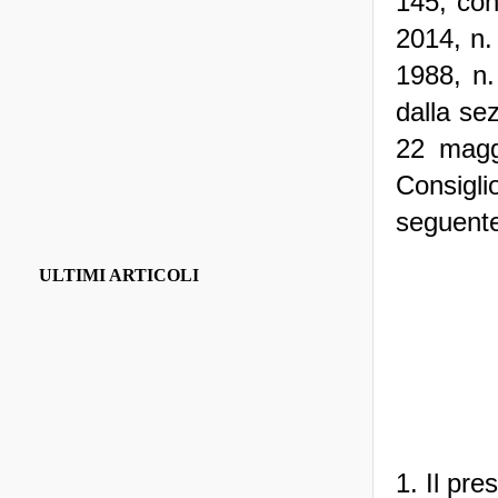
145, con
2014, n.
1988, n.
dalla sez
22 magg
Consigl
seguent
ULTIMI ARTICOLI
1. Il pre