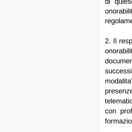
di quie
onorabili
regolame
2. Il res
onorabil
document
successi
modalita'
presenz
telemati
con prof
formazio