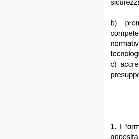
sicurezza
b) prom
compete
normativ
tecnolog
c) accre
presuppos
1. I for
apposita