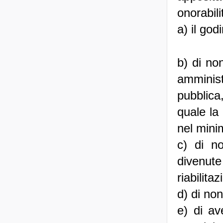
onorabili
a) il godi
b) di no
amminist
pubblica,
quale la
nel mini
c) di n
divenut
riabilitaz
d) di non
e) di av