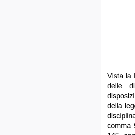
Vista la
delle d
disposiz
della le
discipli
comma 9,