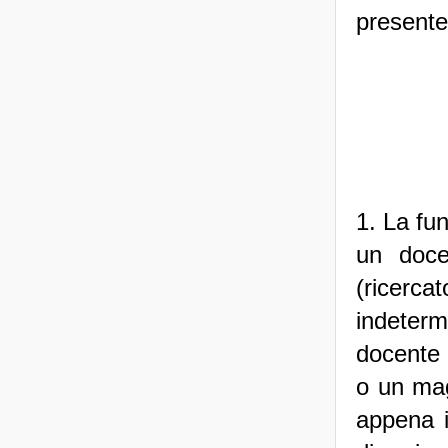
presente
1. La fu
un doce
(ricerc
indeter
docente 
o un mag
appena i