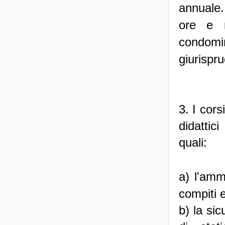
annuale.
ore e r
condomi
giurispru
3. I cor
didattic
quali:
a) l'amm
compiti e
b) la sic