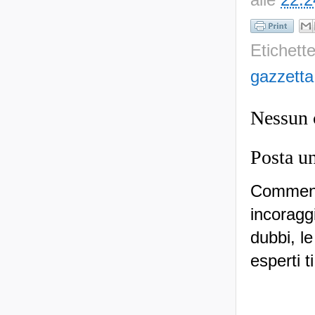
Etichett
gazzetta
Nessun
Posta u
Commenti
incoraggi
dubbi, le
esperti t