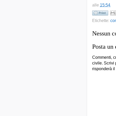
alle
15:54
Etichette:
co
Nessun 
Posta un
Commenti, cr
civile. Scrivi
risponderà il