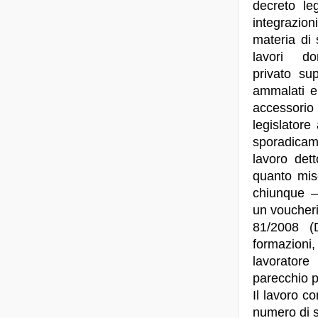
decreto le
integrazioni
materia di 
lavori do
privato sup
ammalati e 
accessorio
legislatore 
sporadicam
lavoro det
quanto misc
chiunque –
un voucheris
81/2008 (
formazioni
lavoratore
parecchio p
Il lavoro c
numero di s