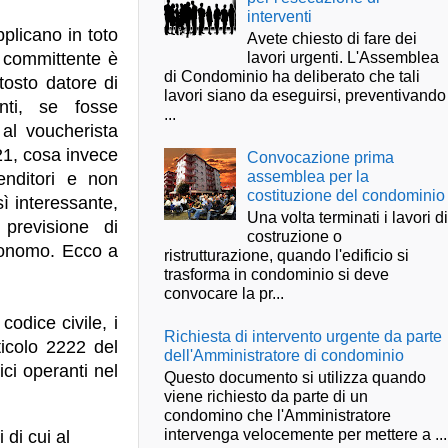
interventi
plicano in toto
Avete chiesto di fare dei
lavori urgenti. L'Assemblea
e committente è
di Condominio ha deliberato che tali
tosto datore di
lavori siano da eseguirsi, preventivando
nti, se fosse
...
 al voucherista
21, cosa invece
Convocazione prima
assemblea per la
enditori e non
costituzione del condominio
ì interessante,
Una volta terminati i lavori d
previsione di
costruzione o
utonomo. Ecco a
ristrutturazione, quando l'edificio si
trasforma in condominio si deve
convocare la pr...
codice civile, i
Richiesta di intervento urgente da parte
ticolo 2222 del
dell'Amministratore di condominio
lici operanti nel
Questo documento si utilizza quando
viene richiesto da parte di un
condomino che l'Amministratore
intervenga velocemente per mettere a ...
 di cui al