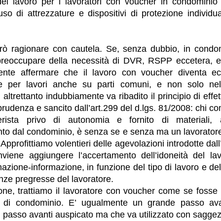
el lavoro per i lavoratori con voucher in condominio 
’uso di attrezzature e dispositivi di protezione individ
rò ragionare con cautela. Se, senza dubbio, in condom
preoccupare della necessità di DVR, RSPP eccetera, e
mente affermare che il lavoro con voucher diventa 
e per lavori anche su parti comuni, e non solo nel
ltrettanto indubbiamente va ribadito il principio di effet
sprudenza e sancito dall’art.299 del d.lgs. 81/2008: chi c
ista privo di autonomia e fornito di materiali, a
to dal condominio, è senza se e senza ma un lavorator
 Approfittiamo volentieri delle agevolazioni introdotte dal
nviene aggiungere l’accertamento dell’idoneità del la
azione-informazione, in funzione del tipo di lavoro e d
nze pregresse del lavoratore.
one, trattiamo il lavoratore con voucher come se fosse 
 di condominio. E’ ugualmente un grande passo avan
 passo avanti auspicato ma che va utilizzato con sagge