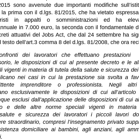
2015 sono avvenute due importanti modifiche sull’istit
 la prima con il d.lgs. 81/2015, che ha vietato espressam
risti in appalti o somministrazioni ed ha ele
nuale in 7.000 euro, la seconda con il fondamentale d
reti attuativi del Jobs Act, che dal 24 settembre ha sig
l testo dell’art.3 comma 8 del d.lgs. 81/2008, che ora rec
onfronti dei lavoratori che effettuano prestazioni 
orio, le disposizioni di cui al presente decreto e le a
li vigenti in materia di tutela della salute e sicurezza dei
licano nei casi in cui la prestazione sia svolta a fa
ttente imprenditore o professionista. Negli altr
ano esclusivamente le disposizioni di cui all’articol
ue esclusi dall’applicazione delle disposizioni di cui a
to e delle altre norme speciali vigenti in materia 
salute e sicurezza dei lavoratori i piccoli lavori d
ere straordinario, compresi l’insegnamento privato sup
sistenza domiciliare ai bambini, agli anziani, agli amm
i.