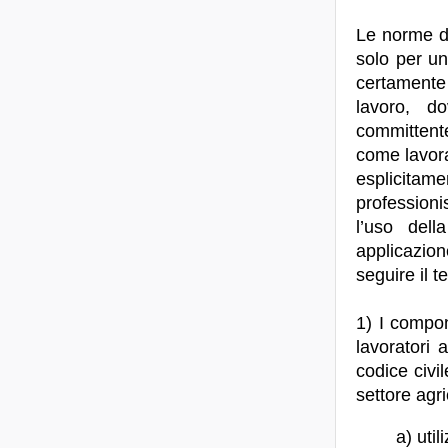
Le norme di
solo per un
certamente 
lavoro, do
committente
come lavora
esplicitam
professioni
l’uso del
applicazion
seguire il t
1) I compone
lavoratori 
codice civil
settore agri
a) uti