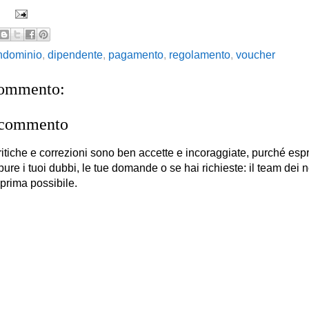
ndominio
,
dipendente
,
pagamento
,
regolamento
,
voucher
commento:
 commento
itiche e correzioni sono ben accette e incoraggiate, purché es
 pure i tuoi dubbi, le tue domande o se hai richieste: il team dei no
 prima possibile.