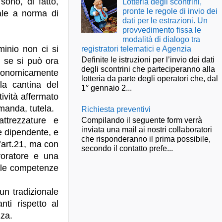
sono, di fatto,
Lotteria degli scontrini,
pronte le regole di invio dei
uale a norma di
dati per le estrazioni. Un
provvedimento fissa le
modalità di dialogo tra
inio non ci si
registratori telematici e Agenzia
Definite le istruzioni per l’invio dei dati
 se si può ora
degli scontrini che parteciperanno alla
economicamente
lotteria da parte degli operatori che, dal
la cantina del
1° gennaio 2...
tività affermato
omanda, tutela.
Richiesta preventivi
ttrezzature e
Compilando il seguente form verrà
inviata una mail ai nostri collaboratori
e dipendente, e
che risponderanno il prima possibile,
l’art.21, ma con
secondo il contatto prefe...
voratore e una
elle competenze
un tradizionale
ti rispetto al
zza.