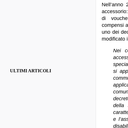
Nell’anno 
accessorio:
di vouche
compensi an
uno dei dec
modificato i
Nei c
access
specia
ULTIMI ARTICOLI
si app
commi
applic
comunq
decre
della 
caratt
e l’as
disabil