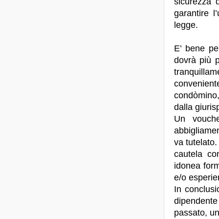
sicurezza d
garantire l
legge.
E’ bene pe
dovrà più 
tranquilla
convenient
condòmino, a
dalla giuri
Un voucher
abbigliamen
va tutelato.
cautela co
idonea form
e/o esperie
In conclusi
dipendente
passato, un