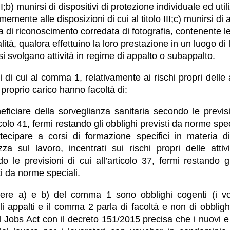
I;
b) munirsi di dispositivi di protezione individuale ed utili
emente alle disposizioni di cui al titolo III;
c) munirsi di 
a di riconoscimento corredata di fotografia, contenente l
lità, qualora effettuino la loro prestazione in un luogo di 
si svolgano attività in regime di appalto o subappalto.
i di cui al comma 1, relativamente ai rischi propri delle a
 proprio carico hanno facoltà di:
eficiare della sorveglianza sanitaria secondo le previsi
icolo 41, fermi restando gli obblighi previsti da norme spec
tecipare a corsi di formazione specifici in materia d
zza sul lavoro, incentrati sui rischi propri delle attivi
o le previsioni di cui all’articolo 37, fermi restando gl
ti da norme speciali.
ttere a) e b) del comma 1 sono obblighi cogenti (i vo
li appalti e il comma 2 parla di facoltà e non di obblighi
il Jobs Act con il decreto 151/2015 precisa che i nuovi e 