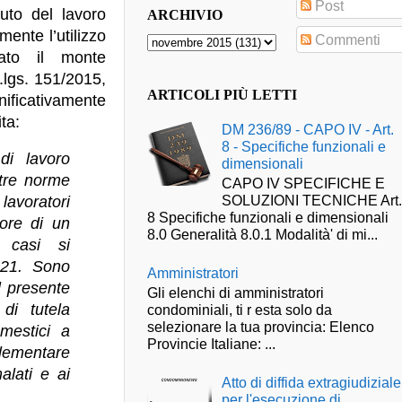
Post
uto del lavoro
ARCHIVIO
ente l’utilizzo
Commenti
vato il monte
.lgs. 151/2015,
ARTICOLI PIÙ LETTI
nificativamente
ita:
DM 236/89 - CAPO IV - Art.
8 - Specifiche funzionali e
di lavoro
dimensionali
ltre norme
CAPO IV SPECIFICHE E
SOLUZIONI TECNICHE Art
 lavoratori
8 Specifiche funzionali e dimensionali
vore di un
8.0 Generalità 8.0.1 Modalità' di mi...
i casi si
o 21. Sono
Amministratori
l presente
Gli elenchi di amministratori
di tutela
condominiali, ti r esta solo da
selezionare la tua provincia: Elenco
omestici a
Provincie Italiane: ...
plementare
alati e ai
Atto di diffida extragiudiziale
per l'esecuzione di