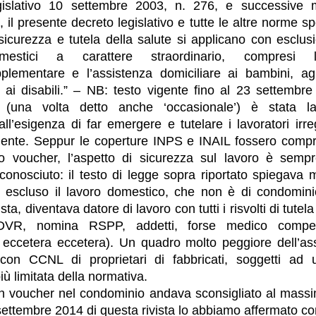
gislativo 10 settembre 2003, n. 276, e successive m
, il presente decreto legislativo e tutte le altre norme spe
sicurezza e tutela della salute si applicano con esclusi
mestici a carattere straordinario, compresi l
plementare e l’assistenza domiciliare ai bambini, agl
ai disabili.” – NB: testo vigente fino al 23 settembre
 (una volta detto anche ‘occasionale’) è stata la
all’esigenza di far emergere e tutelare i lavoratori irrego
ente. Seppur le coperture INPS e INAIL fossero comp
to voucher, l’aspetto di sicurezza sul lavoro è sempr
onosciuto: il testo di legge sopra riportato spiegava
 escluso il lavoro domestico, che non è di condominio
ta, diventava datore di lavoro con tutti i risvolti di tutela
DVR, nomina RSPP, addetti, forse medico compete
, eccetera eccetera). Un quadro molto peggiore dell’as
 con CCNL di proprietari di fabbricati, soggetti ad u
iù limitata della normativa.
on voucher nel condominio andava sconsigliato al massim
ettembre 2014 di questa rivista lo abbiamo affermato co