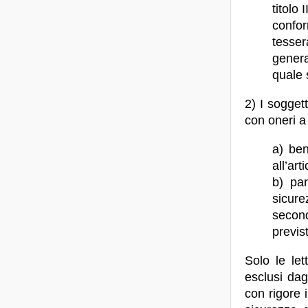
titolo II
conform
tesser
genera
quale 
2) I soggett
con oneri a
a) ben
all’art
b) par
sicure
second
previs
Solo le le
esclusi dag
con rigore 