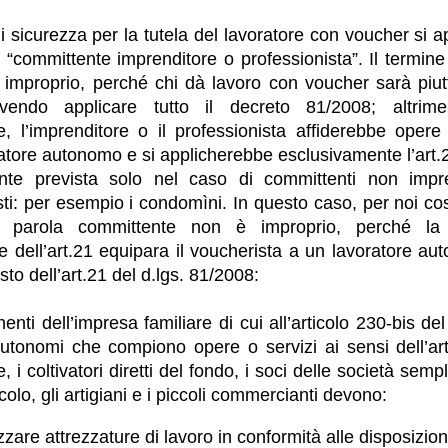
 sicurezza per la tutela del lavoratore con voucher si ap
 “committente imprenditore o professionista”. Il termin
improprio, perché chi dà lavoro con voucher sarà piut
vendo applicare tutto il decreto 81/2008; altrime
, l’imprenditore o il professionista affiderebbe opere
tore autonomo e si applicherebbe esclusivamente l’art.
ente prevista solo nel caso di committenti non impr
sti: per esempio i condomìni. In questo caso, per noi cos
la parola committente non è improprio, perché la 
e dell’art.21 equipara il voucherista a un lavoratore a
esto dell’art.21 del d.lgs. 81/2008:
nti dell’impresa familiare di cui all’articolo 230-bis del 
autonomi che compiono opere o servizi ai sensi dell’ar
e, i coltivatori diretti del fondo, i soci delle società semp
colo, gli artigiani e i piccoli commercianti devono:
lizzare attrezzature di lavoro in conformità
alle disposizioni