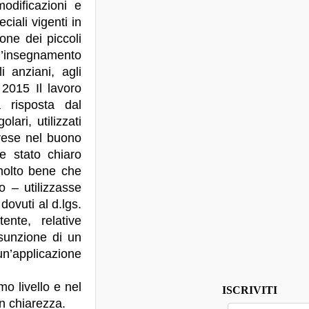
odificazioni e
ciali vigenti in
one dei piccoli
’insegnamento
i anziani, agli
 2015 Il lavoro
 risposta dal
lari, utilizzati
rese nel buono
e stato chiaro
 molto bene che
 – utilizzasse
 dovuti al d.lgs.
nte, relative
sunzione di un
n’applicazione
o livello e nel
ISCRIVITI
n chiarezza.