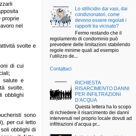
zzarli
Lo stillicidio dai vasi, dai
apposita
condizionatori, come
e proprie
devono essere regolati i
lavoro nel
rapporti tra vicinato?
Fermo restando che il
regolamento di condominio può
prevedere delle limitazioni stabilendo
ttività svolte e
regole minime quali ad esempio
l’utilizzo de...
oni di cui
Contattaci
iali;
i salute e
RICHIESTA
tà svolte,
RISARCIMENTO DANNI
PER INFILTRAZIONI
i obblighi
D'ACQUA
Questa lettera ha lo scopo
di richiedere il risarcimento dei danni
ucheristi sono
intervenuti nel proprio locale dovuti ad
), per cui letto
infiltrazioni d'acqua pr...
soli obblighi di