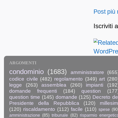
Post più
Iscriviti 
ARGOMENTI
condominio
(1683)
amministratore
(655
codice civile
(482)
regolamento
(349)
art
(280
legge
(263)
assemblea
(260)
impianti
(192
domande frequenti
(184)
question
(177
question time
(145)
domande
(125)
Decreto de
Presidente della Repubblica
(120)
millesim
(120)
riscaldamento
(112)
facile
(110)
spese
(90
amministrazione
(85)
tribunale
(82)
risparmio energetic