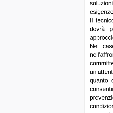
soluzion
esigenze 
Il tecni
dovrà p
approcci
Nel cas
nell’aff
committe
un’atten
quanto 
consenti
prevenz
condizio