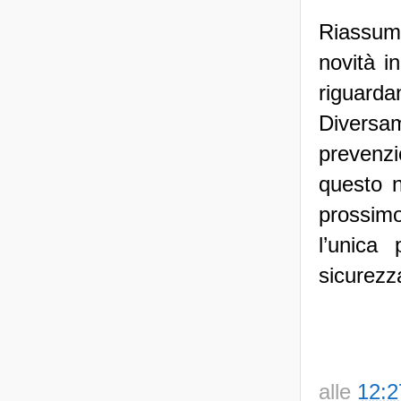
Riassum
novità i
riguarda
Diversa
prevenz
questo n
prossimo
l’unica 
sicurezz
alle
12:2