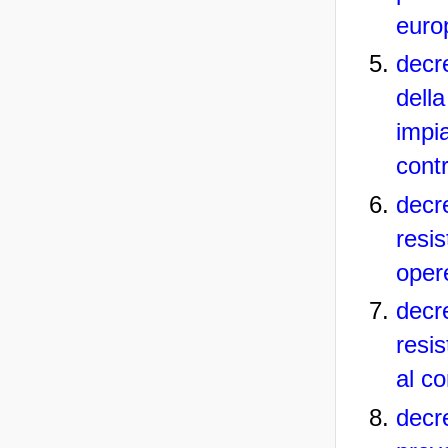
euro
decr
della
impi
contr
decr
resi
oper
decr
resis
al co
decr