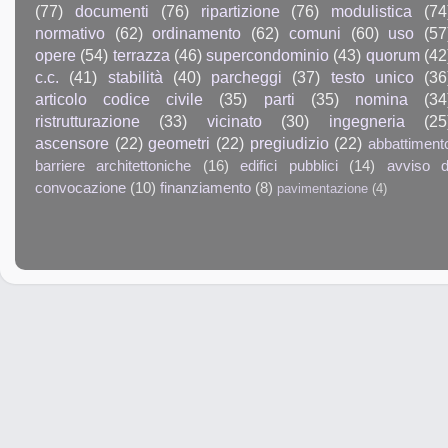
(77)
documenti
(76)
ripartizione
(76)
modulistica
(74
normativo
(62)
ordinamento
(62)
comuni
(60)
uso
(57
opere
(54)
terrazza
(46)
supercondominio
(43)
quorum
(42
c.c.
(41)
stabilità
(40)
parcheggi
(37)
testo unico
(36
articolo codice civile
(35)
parti
(35)
nomina
(34
ristrutturazione
(33)
vicinato
(30)
ingegneria
(25
ascensore
(22)
geometri
(22)
pregiudizio
(22)
abbattiment
barriere architettoniche
(16)
edifici pubblici
(14)
avviso d
convocazione
(10)
finanziamento
(8)
pavimentazione
(4)