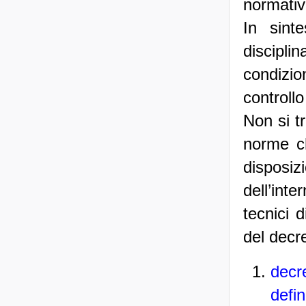
normativ
In sint
discipli
condizio
controllo
Non si t
norme ch
disposizi
dell’inte
tecnici 
del decr
dec
defin