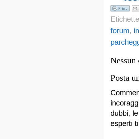
Etichett
forum
,
i
parchegg
Nessun
Posta u
Commenti
incoraggi
dubbi, le
esperti t