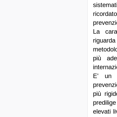
sistemat
ricorda
prevenzi
La carat
riguard
metodolo
più ade
internazi
E’ un i
prevenzi
più rigi
predilig
elevati l