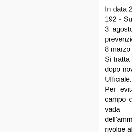
In data 
192 - Sup
3 agost
prevenzio
8 marzo 
Si tratt
dopo nov
Ufficiale.
Per evit
campo d
vada a
dell’amm
rivolge a