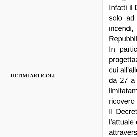
Infatti i
solo ad 
incendi, 
Repubbli
In parti
progettaz
cui all’a
ULTIMI ARTICOLI
da 27 a 
limitatam
ricovero 
Il Decre
l’attuale
attrave