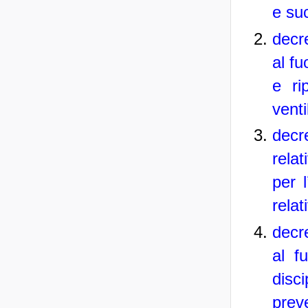
e su
decr
al fu
e ri
venti
decr
relat
per l
relat
decr
al f
disc
prev