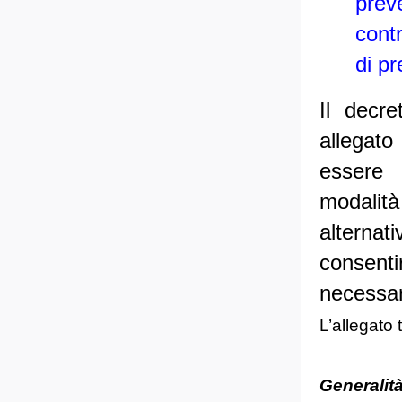
prev
contr
di p
Il decr
allegato
essere 
modalità
alternati
consent
necessar
L’allegato 
Generalit