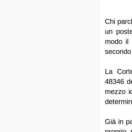
Chi parc
un poste
modo il 
secondo 
La Cort
48346 de
mezzo id
determin
Già in p
proprio