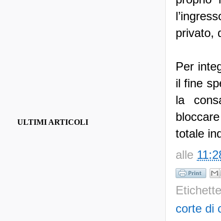
l’ingres
privato, 
Per integ
il fine s
la cons
bloccare
ULTIMI ARTICOLI
totale in
alle
11:2
Etichett
corte di