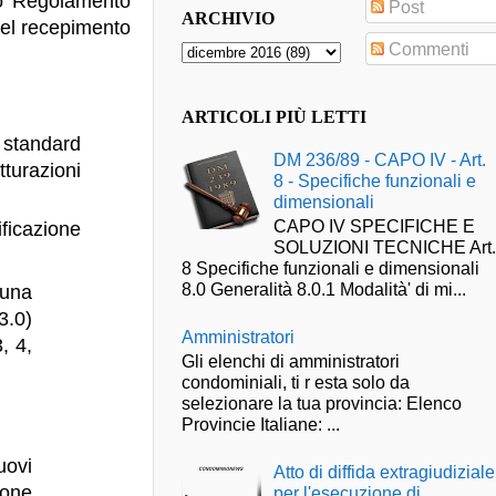
uo Regolamento
Post
ARCHIVIO
del recepimento
Commenti
ARTICOLI PIÙ LETTI
 standard
DM 236/89 - CAPO IV - Art.
tturazioni
8 - Specifiche funzionali e
dimensionali
CAPO IV SPECIFICHE E
icazione
SOLUZIONI TECNICHE Art
8 Specifiche funzionali e dimensionali
8.0 Generalità 8.0.1 Modalità' di mi...
 una
3.0)
Amministratori
, 4,
Gli elenchi di amministratori
condominiali, ti r esta solo da
selezionare la tua provincia: Elenco
Provincie Italiane: ...
uovi
Atto di diffida extragiudiziale
ione
per l'esecuzione di