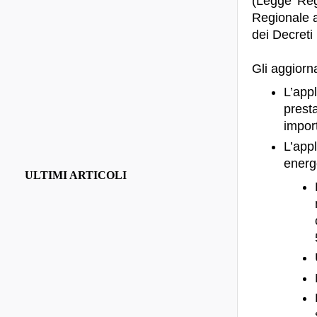
(Legge Reg
Regionale a
dei Decreti 
Gli aggiorn
L’app
presta
import
L’app
energ
ULTIMI ARTICOLI