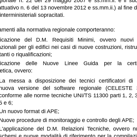
ionale n. 22 del 29 maggio 2007 e ss.mm.ii. e il s
ttuativo n. 6 del 13 novembre 2012 e ss.mm.ii.) al fine 
interministeriali sopracitati.
amenti alla normativa regionale comporteranno:
licazione del D.M. Requisiti Minimi, ovvero nuovi
zionali per gli edifici nei casi di nuove costruzioni, ristru
anti o riqualificazioni;
licazione delle Nuove Linee Guida per la certif
etica, ovvero:
La messa a disposizione dei tecnici certificatori di
nuova versione del software regionale (CELESTE 
conforme alle norme tecniche UNI/TS 11300 parti 1, 2, 3
5 e 6;
Un nuovo format di APE;
Nuove procedure di monitoraggio e controllo degli APE;
L’applicazione del D.M. Relazioni Tecniche, ovvero n
schemi e nuove modalità di riferimento per la compilaz