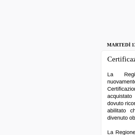
MARTEDÌ 1
Certifica
La Regi
nuovament
Certificazi
acquistat
dovuto rico
abilitato 
divenuto ob
La Regione