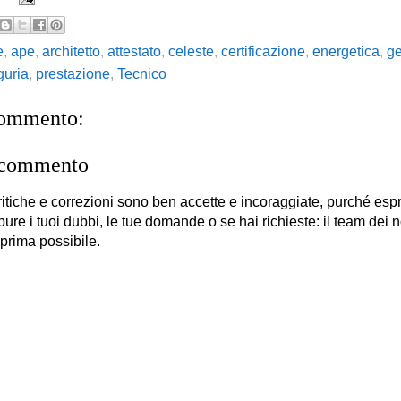
e
,
ape
,
architetto
,
attestato
,
celeste
,
certificazione
,
energetica
,
ge
iguria
,
prestazione
,
Tecnico
commento:
 commento
itiche e correzioni sono ben accette e incoraggiate, purché es
 pure i tuoi dubbi, le tue domande o se hai richieste: il team dei no
 prima possibile.