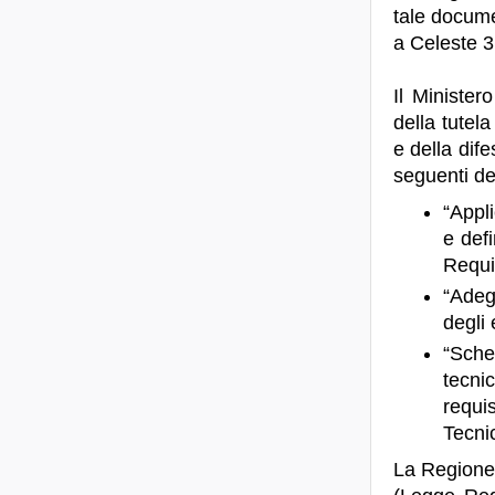
tale docume
a Celeste 3
Il Minister
della tutela
e della dif
seguenti de
“Appli
e defi
Requis
“Adeg
degli 
“Sche
tecni
requis
Tecni
La Regione 