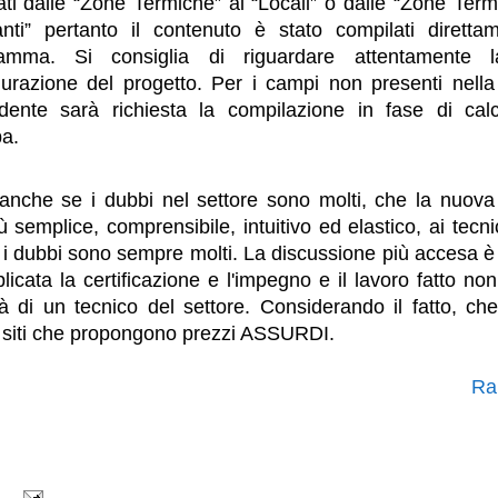
ati dalle “Zone Termiche” ai “Locali” o dalle “Zone Term
anti” pertanto il contenuto è stato compilati diretta
ramma. Si consiglia di riguardare attentamente 
gurazione del progetto. Per i campi non presenti nella
dente sarà richiesta la compilazione in fase di cal
a.
anche se i dubbi nel settore sono molti, che la nuova 
ù semplice, comprensibile, intuitivo ed elastico, ai tecn
, i dubbi sono sempre molti. La discussione più accesa è 
icata la certificazione e l'impegno e il lavoro fatto non
tà di un tecnico del settore. Considerando il fatto, che
i siti che propongono prezzi ASSURDI.
Ra