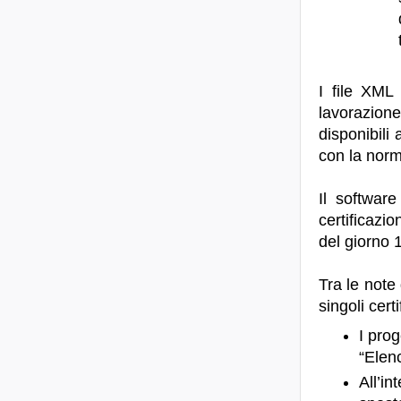
I file XML
lavorazion
disponibili 
con la norm
Il softwar
certificazio
del giorno 
Tra le note
singoli certi
I prog
“Elen
All’i