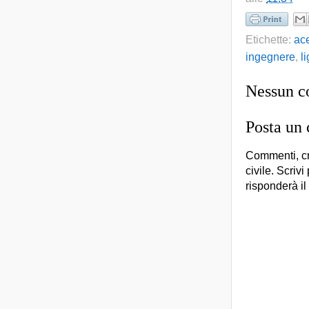
Etichette:
ac
ingegnere
,
l
Nessun 
Posta un
Commenti, cr
civile. Scrivi
risponderà il