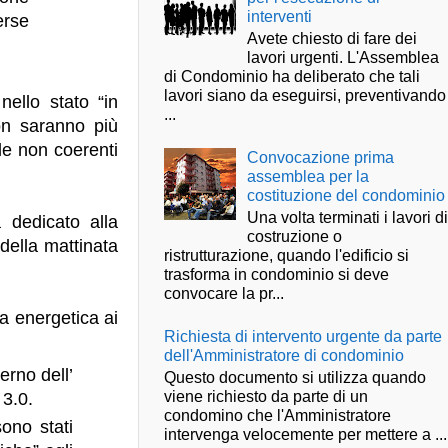
interventi
erse
Avete chiesto di fare dei
lavori urgenti. L'Assemblea
di Condominio ha deliberato che tali
lavori siano da eseguirsi, preventivando
ello stato “in
...
on saranno più
ile non coerenti
Convocazione prima
assemblea per la
costituzione del condominio
Una volta terminati i lavori d
 dedicato alla
costruzione o
 della mattinata
ristrutturazione, quando l'edificio si
trasforma in condominio si deve
convocare la pr...
za energetica ai
Richiesta di intervento urgente da parte
dell'Amministratore di condominio
erno dell’
Questo documento si utilizza quando
viene richiesto da parte di un
 3.0.
condomino che l'Amministratore
ono stati
intervenga velocemente per mettere a ...