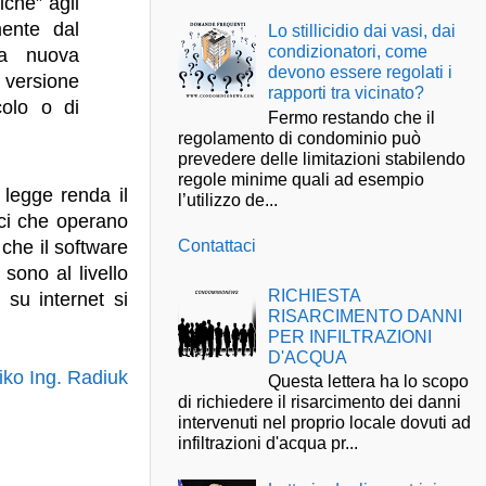
iche” agli
mente dal
Lo stillicidio dai vasi, dai
condizionatori, come
la nuova
devono essere regolati i
 versione
rapporti tra vicinato?
colo o di
Fermo restando che il
regolamento di condominio può
prevedere delle limitazioni stabilendo
regole minime quali ad esempio
legge renda il
l’utilizzo de...
ici che operano
Contattaci
che il software
 sono al livello
RICHIESTA
 su internet si
RISARCIMENTO DANNI
PER INFILTRAZIONI
D'ACQUA
iko Ing. Radiuk
Questa lettera ha lo scopo
di richiedere il risarcimento dei danni
intervenuti nel proprio locale dovuti ad
infiltrazioni d'acqua pr...