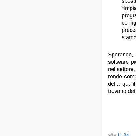
spost
“Impi
prog
confi
prece
stamp
Sperando, 
software pi
nel settore
rende compl
della quali
trovano de
alle
11:34