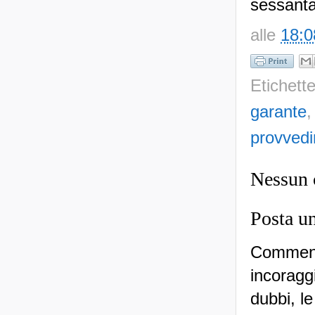
alle
18:0
Etichett
garante
provvedi
Nessun
Posta u
Commenti
incoraggi
dubbi, le