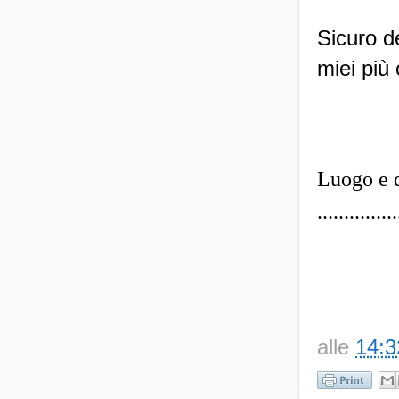
Sicuro d
miei più c
Luogo e 
...............
alle
14:3