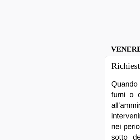
VENERD
Richiest
Quando 
fumi o o
all'amm
interven
nei perio
sotto d