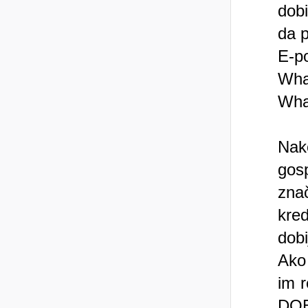
dobi
da p
E-p
Wha
Wha
Nak
gosp
znač
kre
dobi
Ako 
im 
DO