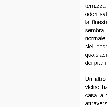
terrazza
odori sa
la fines
sembra 
normale t
Nel caso
qualsias
dei piani
Un altro
vicino h
casa a v
attravers