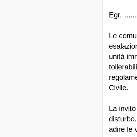
Egr. .......
Le comun
esalazion
unità im
tollerabi
regolame
Civile.
La invit
disturbo
adire le 