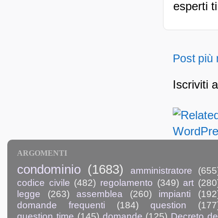
esperti t
Post più
Iscriviti 
ARGOMENTI
condominio
(1683)
amministratore
(655
codice civile
(482)
regolamento
(349)
art
(280
legge
(263)
assemblea
(260)
impianti
(192
domande frequenti
(184)
question
(177
question time
(145)
domande
(125)
Decreto de