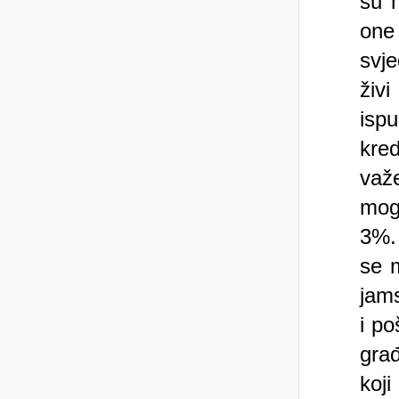
su m
one
svj
živ
ispu
kred
važ
mog
3%. 
se 
jam
i po
gra
koji