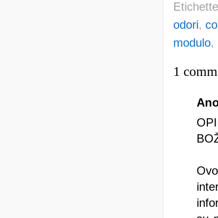
Etichett
odori
,
co
modulo
,
1 comm
An
OP
BOŽ
Ovo
int
info