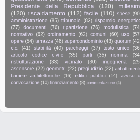
Presidente della Repubblica
(120)
millesim
(120)
riscaldamento
(112)
facile
(110)
spese
(90
amministrazione
(85)
tribunale
(82)
risparmio energetic
(77)
documenti
(76)
ripartizione
(76)
modulistica
(74
normativo
(62)
ordinamento
(62)
comuni
(60)
uso
(57
opere
(54)
terrazza
(46)
supercondominio
(43)
quorum
(42
c.c.
(41)
stabilità
(40)
parcheggi
(37)
testo unico
(36
articolo codice civile
(35)
parti
(35)
nomina
(34
ristrutturazione
(33)
vicinato
(30)
ingegneria
(25
ascensore
(22)
geometri
(22)
pregiudizio
(22)
abbattiment
barriere architettoniche
(16)
edifici pubblici
(14)
avviso d
convocazione
(10)
finanziamento
(8)
pavimentazione
(4)