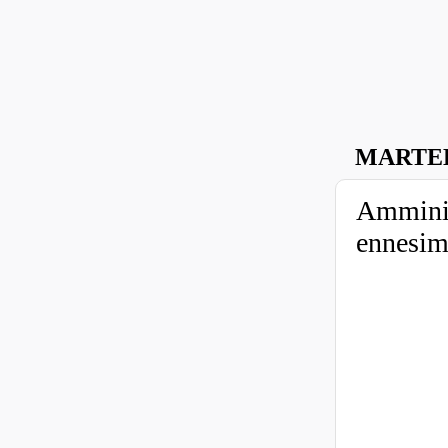
MARTED
Amminis
ennesimo