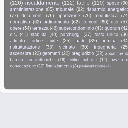
(120)
riscaldamento
(112)
facile
(110)
spese
(90
amministrazione
(85)
tribunale
(82)
risparmio energetic
(77)
documenti
(76)
ripartizione
(76)
modulistica
(74
normativo
(62)
ordinamento
(62)
comuni
(60)
uso
(57
opere
(54)
terrazza
(46)
supercondominio
(43)
quorum
(42
c.c.
(41)
stabilità
(40)
parcheggi
(37)
testo unico
(36
articolo codice civile
(35)
parti
(35)
nomina
(34
ristrutturazione
(33)
vicinato
(30)
ingegneria
(25
ascensore
(22)
geometri
(22)
pregiudizio
(22)
abbattiment
barriere architettoniche
(16)
edifici pubblici
(14)
avviso d
convocazione
(10)
finanziamento
(8)
pavimentazione
(4)