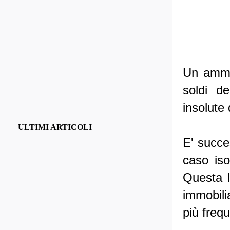
Un ammin
soldi d
insolute d
ULTIMI ARTICOLI
E' succe
caso iso
Questa l
immobil
più freq