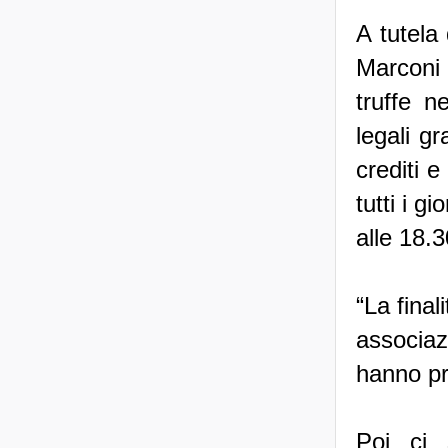
A tutela
Marconi 
truffe n
legali gr
crediti e
tutti i g
alle 18.3
“La fina
associa
hanno pr
Poi ci 