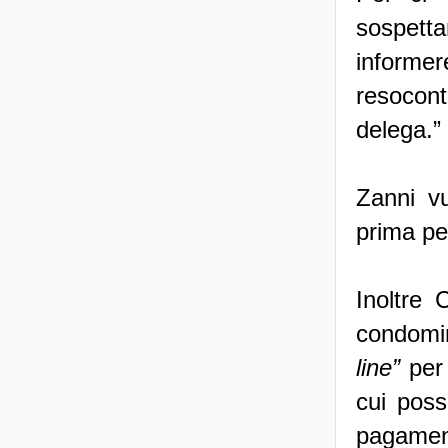
sospett
informe
resoconti
delega.”
Zanni vu
prima pe
Inoltre 
condomin
line”
per 
cui poss
pagamen