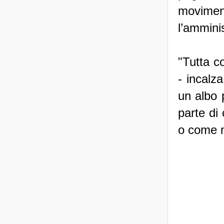
moviment
l’ammini
"Tutta c
- incalza
un albo 
parte di
o come m