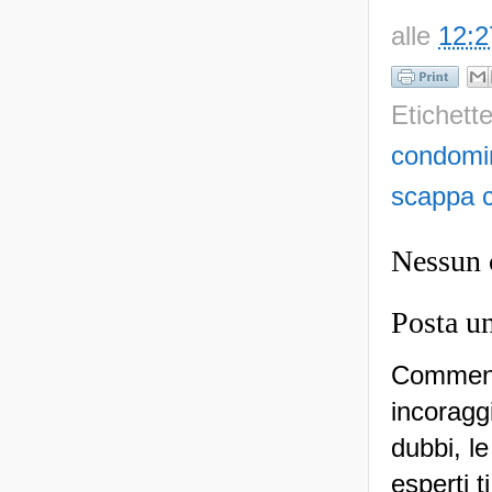
alle
12:2
Etichett
condomi
scappa c
Nessun
Posta u
Commenti
incoraggi
dubbi, le
esperti t