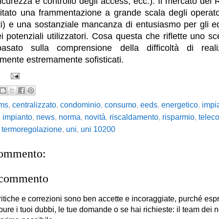
sicurezza e controllo degli access, ecc.). Il mercato del
ditato una frammentazione a grande scala degli operato
ti) e una sostanziale mancanza di entusiasmo per gli edif
i potenziali utilizzatori. Cosa questa che riflette uno s
basato sulla comprensione della difficoltà di reali
mente estremamente sofisticati.
ms
,
centralizzato
,
condominio
,
consumo
,
eeds
,
energetico
,
impia
,
impianto
,
news
,
norma
,
novità
,
riscaldamento
,
risparmio
,
teleco
,
termoregolazione
,
uni
,
uni 10200
commento:
 commento
itiche e correzioni sono ben accette e incoraggiate, purché es
 pure i tuoi dubbi, le tue domande o se hai richieste: il team dei no