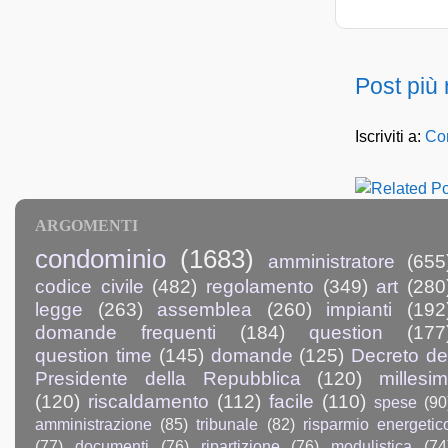
Post più
Iscriviti a:
Com
ARGOMENTI
condominio
(1683)
amministratore
(655
codice civile
(482)
regolamento
(349)
art
(280
legge
(263)
assemblea
(260)
impianti
(192
domande frequenti
(184)
question
(177
question time
(145)
domande
(125)
Decreto de
Presidente della Repubblica
(120)
millesim
(120)
riscaldamento
(112)
facile
(110)
spese
(90
amministrazione
(85)
tribunale
(82)
risparmio energetic
(77)
documenti
(76)
ripartizione
(76)
modulistica
(74