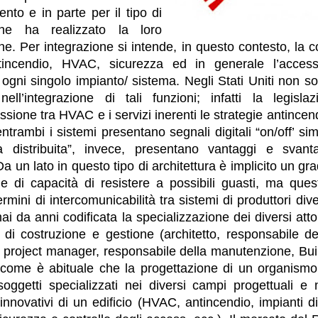
nto e in parte per il tipo di
he ha realizzato la loro
ne. Per integrazione si intende, in questo contesto, la 
tincendio, HVAC, sicurezza ed in generale l’access
ogni singolo impianto/ sistema. Negli Stati Uniti non sor
 nell’integrazione di tali funzioni; infatti la legisla
ssione tra HVAC e i servizi inerenti le strategie antincendi
ntrambi i sistemi presentano segnali digitali “on/off’ simi
nza distribuita”, invece, presentano vantaggi e svant
Da un lato in questo tipo di architettura è implicito un gr
e di capacità di resistere a possibili guasti, ma ques
ermini di intercomunicabilità tra sistemi di produttori di
ai da anni codificata la specializzazione dei diversi att
 di costruzione e gestione (architetto, responsabile del
, project manager, responsabile della manutenzione, Bu
 come è abituale che la progettazione di un organismo
soggetti specializzati nei diversi campi progettuali e n
 innovativi di un edificio (HVAC, antincendio, impianti d