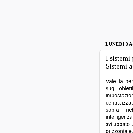
LUNEDÌ 8 A
I sistemi
Sistemi a
Vale la pe
sugli obiet
imposta
centralizza
sopra ri
intellige
sviluppato 
orizzontal