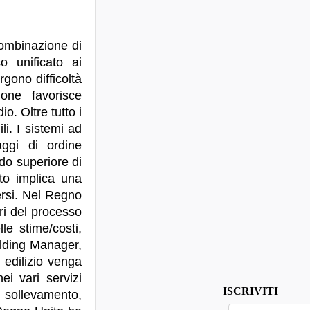
combinazione di
o unificato ai
gono difficoltà
zione favorisce
o. Oltre tutto i
li. I sistemi ad
aggi di ordine
ado superiore di
to implica una
versi. Nel Regno
ori del processo
le stime/costi,
ilding Manager,
 edilizio venga
ei vari servizi
ISCRIVITI
i sollevamento,