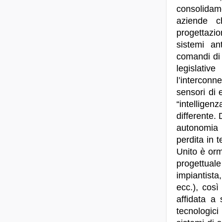
consolidame
aziende c
progettazio
sistemi an
comandi di 
legislative
l’interconne
sensori di e
“intellige
differente. 
autonomia 
perdita in t
Unito è orm
progettuale
impiantista
ecc.), così
affidata a 
tecnologici