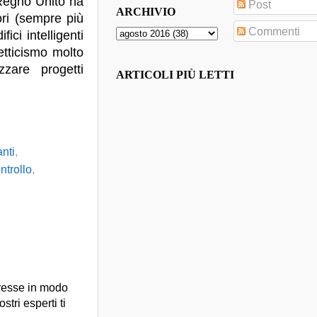
 Regno Unito ha
Post
ARCHIVIO
ri (sempre più
Commenti
ici intelligenti
cetticismo molto
zzare progetti
ARTICOLI PIÙ LETTI
nti
,
ntrollo
,
presse in modo
stri esperti ti