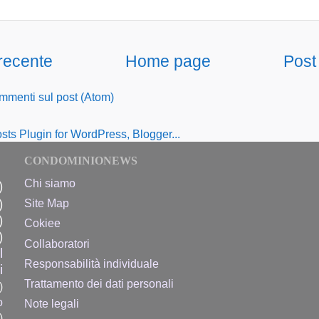
 recente
Home page
Post
menti sul post (Atom)
CONDOMINIONEWS
Chi siamo
)
)
Site Map
)
Cokiee
)
Collaboratori
l
Responsabilità individuale
i
Trattamento dei dati personali
)
o
Note legali
)