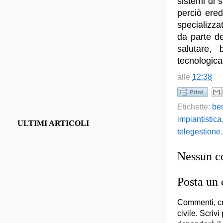
sistemi di 
perciò ere
specializza
da parte de
salutare, 
tecnologica
alle
12:38
Etichette:
be
impiantistica
ULTIMI ARTICOLI
telegestione
Nessun 
Posta un
Commenti, cr
civile. Scrivi