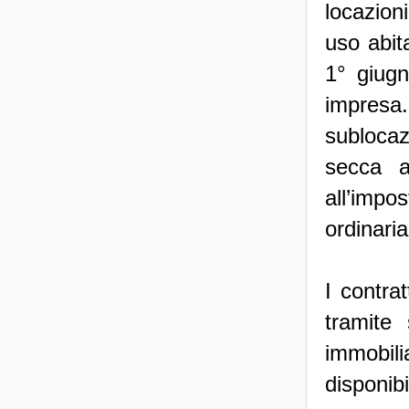
locazioni
uso abita
1° giugn
impresa.
sublocazi
secca a
all’imp
ordinari
I contra
tramite 
immobil
disponib