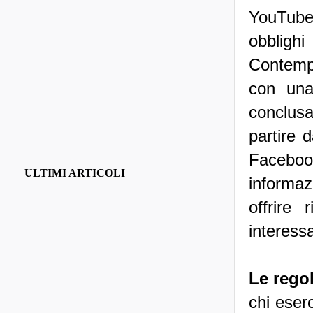
YouTube 
obblig
Contemp
con una
conclusas
partire 
Faceboo
ULTIMI ARTICOLI
informaz
offrire
interessa
Le regol
chi eserc