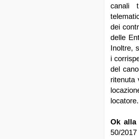
canali 
telemati
dei cont
delle Ent
Inoltre,
i corrisp
del cano
ritenuta 
locazio
locatore
Ok alla
50/2017 