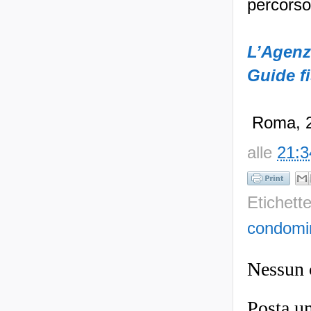
percors
L’Agenzi
Guide fi
Roma, 2
alle
21:3
Etichett
condomi
Nessun
Posta u