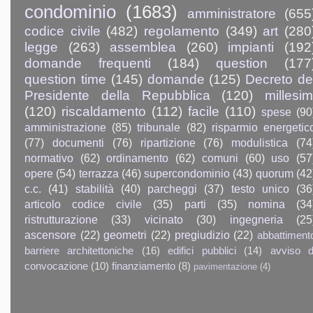
condominio
(1683)
amministratore
(655
codice civile
(482)
regolamento
(349)
art
(280
legge
(263)
assemblea
(260)
impianti
(192
domande frequenti
(184)
question
(177
question time
(145)
domande
(125)
Decreto de
Presidente della Repubblica
(120)
millesim
(120)
riscaldamento
(112)
facile
(110)
spese
(90
amministrazione
(85)
tribunale
(82)
risparmio energetic
(77)
documenti
(76)
ripartizione
(76)
modulistica
(74
normativo
(62)
ordinamento
(62)
comuni
(60)
uso
(57
opere
(54)
terrazza
(46)
supercondominio
(43)
quorum
(42
c.c.
(41)
stabilità
(40)
parcheggi
(37)
testo unico
(36
articolo codice civile
(35)
parti
(35)
nomina
(34
ristrutturazione
(33)
vicinato
(30)
ingegneria
(25
ascensore
(22)
geometri
(22)
pregiudizio
(22)
abbattiment
barriere architettoniche
(16)
edifici pubblici
(14)
avviso d
convocazione
(10)
finanziamento
(8)
pavimentazione
(4)