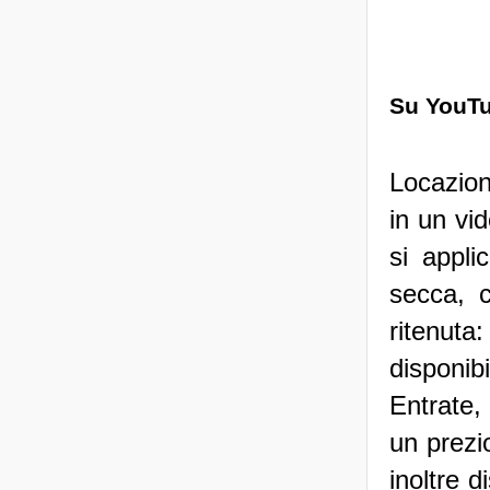
Su YouTu
Locazioni
in un vi
si appl
secca, c
ritenuta
disponib
Entrate,
un prezi
inoltre d