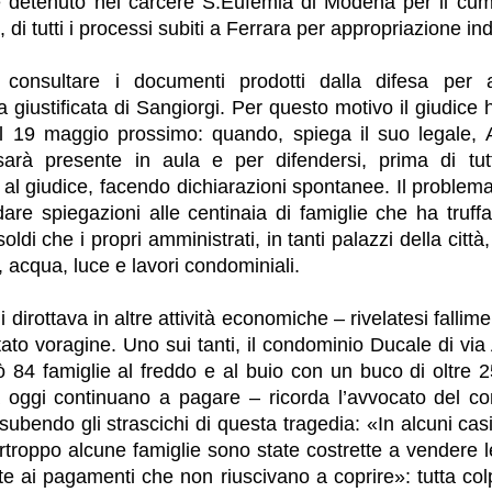
è detenuto nel carcere S.Eufemia di Modena per il cum
 di tutti i processi subiti a Ferrara per appropriazione ind
 consultare i documenti prodotti dalla difesa per
a giustificata di Sangiorgi. Per questo motivo il giudice 
l 19 maggio prossimo: quando, spiega il suo legale, A
sarà presente in aula e per difendersi, prima di tut
 al giudice, facendo dichiarazioni spontanee. Il problema
are spiegazioni alle centinaia di famiglie che ha truffa
soldi che i propri amministrati, in tanti palazzi della città
 acqua, luce e lavori condominiali.
i dirottava in altre attività economiche – rivelatesi fallimen
ato voragine. Uno sui tanti, il condominio Ducale di via
iò 84 famiglie al freddo e al buio con un buco di oltre 
 oggi continuano a pagare – ricorda l’avvocato del c
subendo gli strascichi di questa tragedia: «In alcuni cas
urtroppo alcune famiglie sono state costrette a vendere l
nte ai pagamenti che non riuscivano a coprire»: tutta co