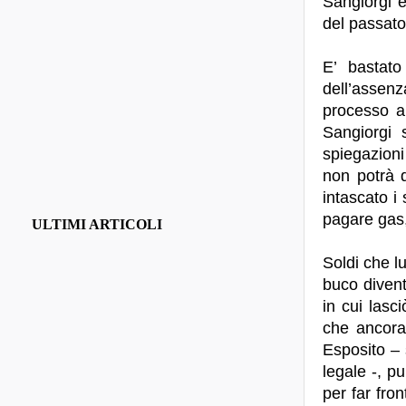
Sangiorgi 
del passato,
E’ bastato
dell’assenz
processo a
Sangiorgi 
spiegazioni
non potrà d
intascato i 
pagare gas,
ULTIMI ARTICOLI
Soldi che lu
buco divent
in cui lasc
che ancora
Esposito – 
legale -, p
per far fro