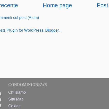
 recente
Home page
Post
menti sul post (Atom)
CONDOMINIONEWS
Chi siamo
)
)
Site Map
)
Cokiee