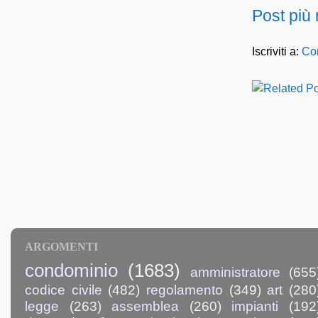
Post più
Iscriviti a:
Com
ARGOMENTI
condominio
(1683)
amministratore
(655
codice civile
(482)
regolamento
(349)
art
(280
legge
(263)
assemblea
(260)
impianti
(192