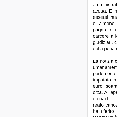
amministrat
acqua. E i
essersi inta
di almeno 
pagare e r
carcere a M
giudiziari, 
della pena 
La notizia 
umanamente»
perlomeno 
imputato in
euro, sottr
città. All’
cronache, t
reato cance
ha riferit