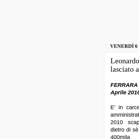
VENERDÌ 6
Leonardo 
lasciato 
FERRAR
Aprile 201
E’ in carc
amministra
2010 scap
dietro di s
400mila