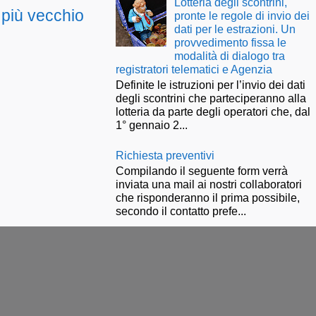
Lotteria degli scontrini,
 più vecchio
pronte le regole di invio dei
dati per le estrazioni. Un
provvedimento fissa le
modalità di dialogo tra
registratori telematici e Agenzia
Definite le istruzioni per l’invio dei dati
degli scontrini che parteciperanno alla
lotteria da parte degli operatori che, dal
1° gennaio 2...
Richiesta preventivi
Compilando il seguente form verrà
inviata una mail ai nostri collaboratori
che risponderanno il prima possibile,
secondo il contatto prefe...