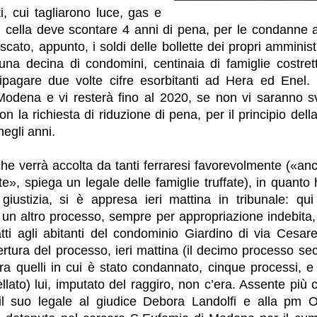
i, cui tagliarono luce, gas e
n cella deve scontare 4 anni di pena, per le condanne 
scato, appunto, i soldi delle bollette dei propri amministra
una decina di condomini, centinaia di famiglie costret
ipagare due volte cifre esorbitanti ad Hera ed Enel. 
odena e vi resterà fino al 2020, se non vi saranno sv
con la richiesta di riduzione di pena, per il principio del
negli anni.
che verrà accolta da tanti ferraresi favorevolmente («an
, spiega un legale delle famiglie truffate), in quanto
giustizia, si è appresa ieri mattina in tribunale: qui
 un altro processo, sempre per appropriazione indebita, 
atti agli abitanti del condominio Giardino di via Cesare 
apertura del processo, ieri mattina (il decimo processo s
ra quelli in cui è stato condannato, cinque processi, e a
llato) lui, imputato del raggiro, non c’era. Assente più c
o il suo legale al giudice Debora Landolfi e alla pm O