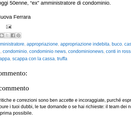
oggi 50enne, “ex” amministratore di condominio.
Nuova Ferrara
ministratore
,
appropriazione
,
appropriazione indebita
,
buco
,
ca
I
,
condominio
,
condominio news
,
condominionews
,
conti in ros
appa
,
scappa con la cassa
,
truffa
commento:
 commento
itiche e correzioni sono ben accette e incoraggiate, purché es
 pure i tuoi dubbi, le tue domande o se hai richieste: il team dei no
 prima possibile.