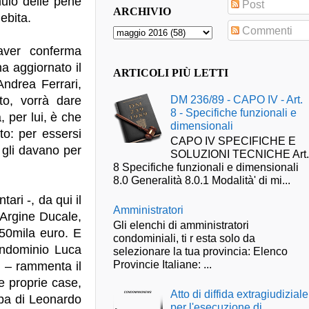
ulo delle pene
Post
ARCHIVIO
ebita.
Commenti
 aver conferma
ha aggiornato il
ARTICOLI PIÙ LETTI
ndrea Ferrari,
DM 236/89 - CAPO IV - Art.
to, vorrà dare
8 - Specifiche funzionali e
, per lui, è che
dimensionali
to: per essersi
CAPO IV SPECIFICHE E
, gli davano per
SOLUZIONI TECNICHE Art
8 Specifiche funzionali e dimensionali
8.0 Generalità 8.0.1 Modalità' di mi...
tari -, da qui il
Amministratori
 Argine Ducale,
Gli elenchi di amministratori
250mila euro. E
condominiali, ti r esta solo da
ondominio Luca
selezionare la tua provincia: Elenco
Provincie Italiane: ...
i – rammenta il
e proprie case,
Atto di diffida extragiudiziale
lpa di Leonardo
per l'esecuzione di