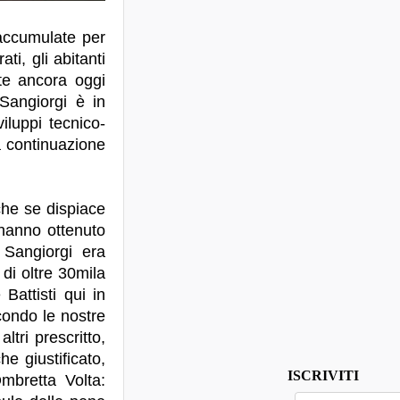
accumulate per
ti, gli abitanti
te ancora oggi
Sangiorgi è in
iluppi tecnico-
la continuazione
che se dispiace
 hanno ottenuto
 Sangiorgi era
di oltre 30mila
Battisti qui in
econdo le nostre
ltri prescritto,
he giustificato,
ISCRIVITI
mbretta Volta: