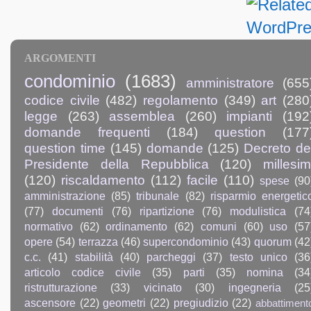
ARGOMENTI
condominio
(1683)
amministratore
(655
codice civile
(482)
regolamento
(349)
art
(280
legge
(263)
assemblea
(260)
impianti
(192
domande frequenti
(184)
question
(177
question time
(145)
domande
(125)
Decreto de
Presidente della Repubblica
(120)
millesim
(120)
riscaldamento
(112)
facile
(110)
spese
(90
amministrazione
(85)
tribunale
(82)
risparmio energetic
(77)
documenti
(76)
ripartizione
(76)
modulistica
(74
normativo
(62)
ordinamento
(62)
comuni
(60)
uso
(57
opere
(54)
terrazza
(46)
supercondominio
(43)
quorum
(42
c.c.
(41)
stabilità
(40)
parcheggi
(37)
testo unico
(36
articolo codice civile
(35)
parti
(35)
nomina
(34
ristrutturazione
(33)
vicinato
(30)
ingegneria
(25
ascensore
(22)
geometri
(22)
pregiudizio
(22)
abbattiment