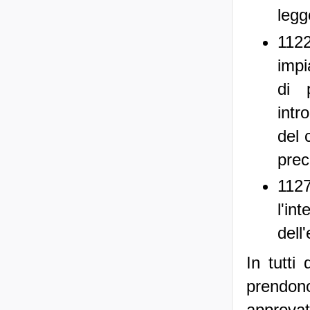
legg
1122
impi
di 
intr
del 
preci
112
l'in
dell
In tutti
prendon
approvat