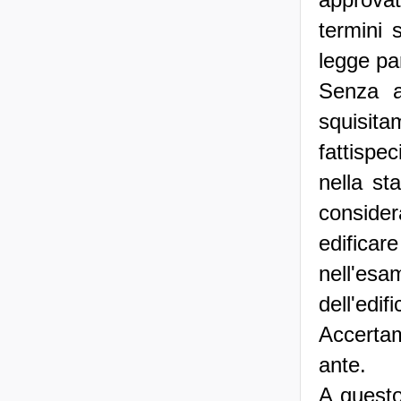
termini 
legge pa
Senza a
squisita
fattispe
nella sta
consider
edificare
nell'esam
dell'edi
Accertam
ante.
A questo