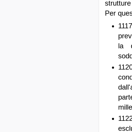
strutture
Per quest
1117
prev
la 
sodd
1120
cond
dall
par
mill
1122
escl