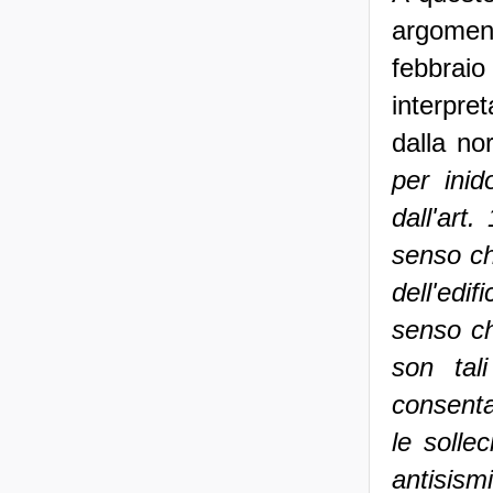
argoment
febbraio 
interpre
dalla no
per inid
dall'art
senso ch
dell'edi
senso ch
son tal
consenta
le solle
antisis