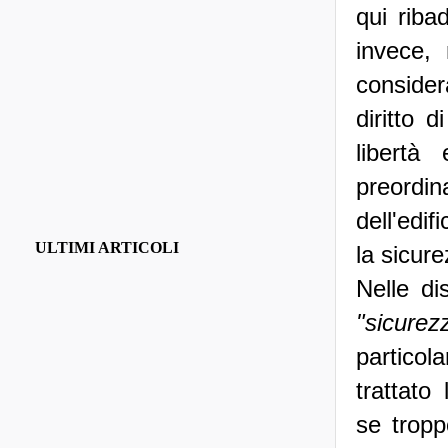
qui riba
invece,
consider
diritto d
libertà
preordi
dell'edi
ULTIMI ARTICOLI
la sicure
Nelle di
"sicurez
particol
trattato
se tropp