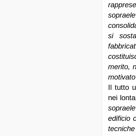
rapprese
sopraele
consolid
si sost
fabbrica
costitui
merito,
n
motivato
Il tutto
nei lonta
sopraele
edificio 
tecnich