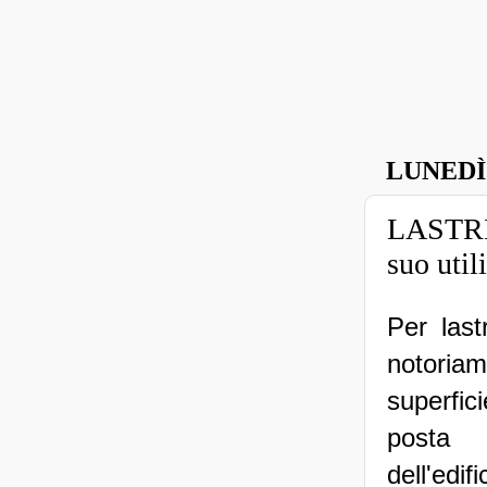
LUNEDÌ 
LASTRI
suo util
Per last
notor
superfi
posta
dell'edi