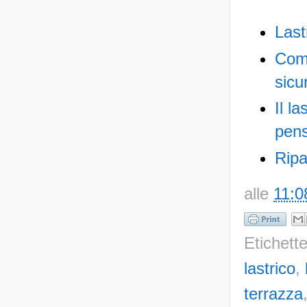
Last
Come
sicu
Il l
pens
Ripa
alle
11:0
Etichett
lastrico
,
terrazza