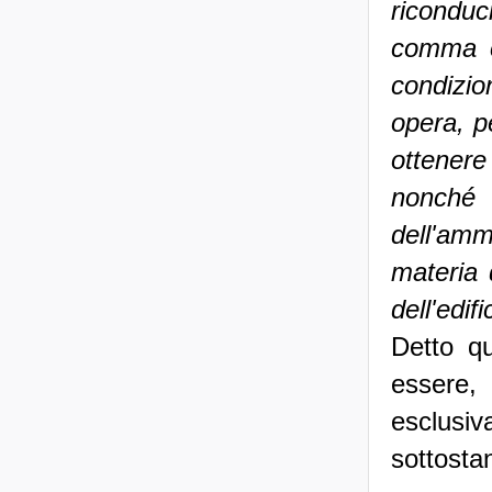
riconduci
comma c.
condizi
opera, p
ottener
nonché
dell'amm
materia 
dell'edifi
Detto qu
essere,
esclusiv
sottostan