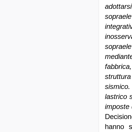
adottarsi
soprael
integrat
inosserv
soprael
mediant
fabbric
struttur
sismico
lastrico 
imposte 
Decisione
hanno s