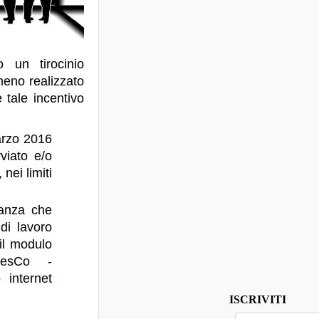
 un tirocinio
 meno realizzato
 tale incentivo
arzo 2016
viato e/o
nei limiti
stanza che
 di lavoro
il modulo
iResCo -
 internet
ISCRIVITI