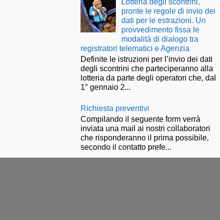
Lotteria degli scontrini,
pronte le regole di invio dei
dati per le estrazioni. Un
provvedimento fissa le
modalità di dialogo tra
registratori telematici e Agenzia
Definite le istruzioni per l’invio dei dati
degli scontrini che parteciperanno alla
lotteria da parte degli operatori che, dal
1° gennaio 2...
Richiesta preventivi
Compilando il seguente form verrà
inviata una mail ai nostri collaboratori
che risponderanno il prima possibile,
secondo il contatto prefe...