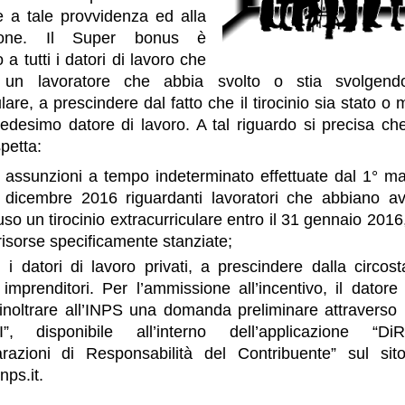
 a tale provvidenza ed alla
zione. Il Super bonus è
 a tutti i datori di lavoro che
un lavoratore che abbia svolto o stia svolgendo
lare, a prescindere dal fatto che il tirocinio sia stato o
edesimo datore di lavoro. A tal riguardo si precisa che
spetta:
e assunzioni a tempo indeterminato effettuate dal 1° m
 dicembre 2016 riguardanti lavoratori che abbiano av
so un tirocinio extracurriculare entro il 31 gennaio 2016, 
risorse specificamente stanziate;
ti i datori di lavoro privati, a prescindere dalla circo
 imprenditori. Per l’ammissione all’incentivo, il datore
inoltrare all’INPS una domanda preliminare attraverso 
”, disponibile all’interno dell’applicazione “D
arazioni di Responsabilità del Contribuente” sul sito
nps.it.