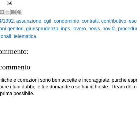
4/1992
,
assunzione
,
cgil
,
condominio
,
contratti
,
contributivo
,
eso
ani genitori
,
giurisprudenza
,
inps
,
lavoro
,
news
,
novità
,
procedu
ionali
,
telematica
commento:
 commento
itiche e correzioni sono ben accette e incoraggiate, purché es
 pure i tuoi dubbi, le tue domande o se hai richieste: il team dei no
 prima possibile.