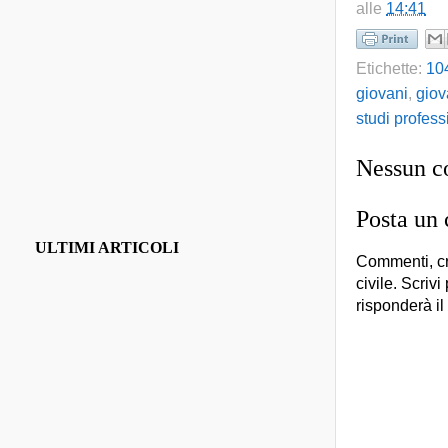
alle
14:41
Etichette:
10
giovani
,
giov
studi profess
Nessun 
Posta un
ULTIMI ARTICOLI
Commenti, cr
civile. Scrivi
risponderà il