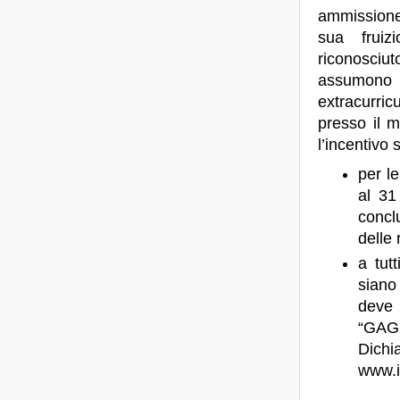
ammissione
sua frui
riconosciuto
assumono 
extracurricu
presso il m
l’incentivo 
per l
al 31
conclu
delle 
a tut
siano
deve 
“GAGI
Dichi
www.i