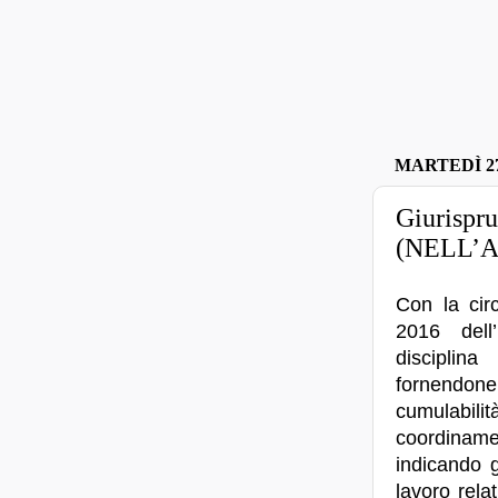
MARTEDÌ 2
Giurisp
(NELL’
Con la cir
2016 dell’
disciplin
fornendone 
cumulabilità
coordiname
indicando g
lavoro rela