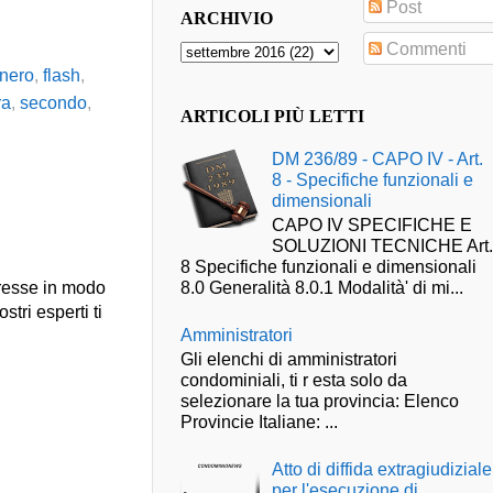
Post
ARCHIVIO
Commenti
nero
,
flash
,
ra
,
secondo
,
ARTICOLI PIÙ LETTI
DM 236/89 - CAPO IV - Art.
8 - Specifiche funzionali e
dimensionali
CAPO IV SPECIFICHE E
SOLUZIONI TECNICHE Art
8 Specifiche funzionali e dimensionali
presse in modo
8.0 Generalità 8.0.1 Modalità' di mi...
stri esperti ti
Amministratori
Gli elenchi di amministratori
condominiali, ti r esta solo da
selezionare la tua provincia: Elenco
Provincie Italiane: ...
Atto di diffida extragiudiziale
per l'esecuzione di