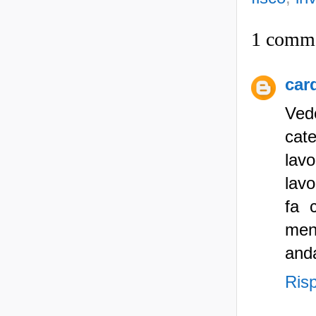
1 comm
car
Ved
cat
lav
lavo
fa 
men
and
Ris