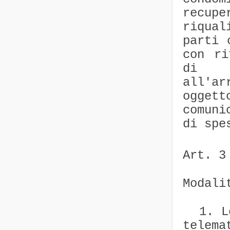
recup
riqual
parti 
con r
di gr
all'ar
ogge
comuni
di spe
Art. 3
Modali
1. Le 
telem