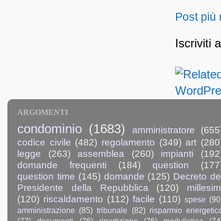
Post più
Iscriviti 
ARGOMENTI
condominio
(1683)
amministratore
(655
codice civile
(482)
regolamento
(349)
art
(280
legge
(263)
assemblea
(260)
impianti
(192
domande frequenti
(184)
question
(177
question time
(145)
domande
(125)
Decreto de
Presidente della Repubblica
(120)
millesim
(120)
riscaldamento
(112)
facile
(110)
spese
(90
amministrazione
(85)
tribunale
(82)
risparmio energetic