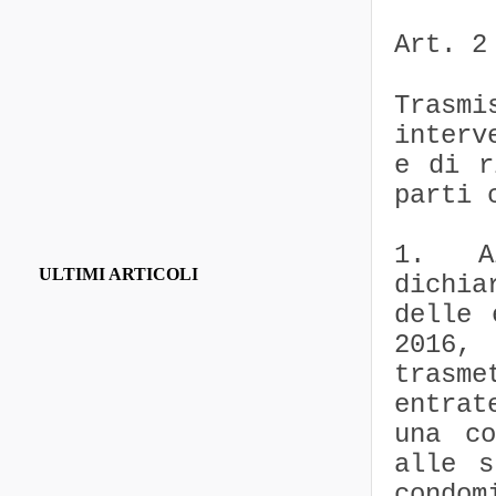
Art. 2
Trasmi
interv
e di r
parti 
1. A
ULTIMI ARTICOLI
dichia
delle 
2016,
trasme
entrat
una co
alle s
condom