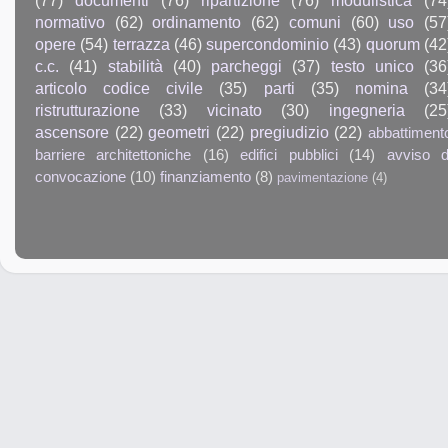
(77)
documenti
(76)
ripartizione
(76)
modulistica
(74
normativo
(62)
ordinamento
(62)
comuni
(60)
uso
(57
opere
(54)
terrazza
(46)
supercondominio
(43)
quorum
(42
c.c.
(41)
stabilità
(40)
parcheggi
(37)
testo unico
(36
articolo codice civile
(35)
parti
(35)
nomina
(34
ristrutturazione
(33)
vicinato
(30)
ingegneria
(25
ascensore
(22)
geometri
(22)
pregiudizio
(22)
abbattiment
barriere architettoniche
(16)
edifici pubblici
(14)
avviso d
convocazione
(10)
finanziamento
(8)
pavimentazione
(4)