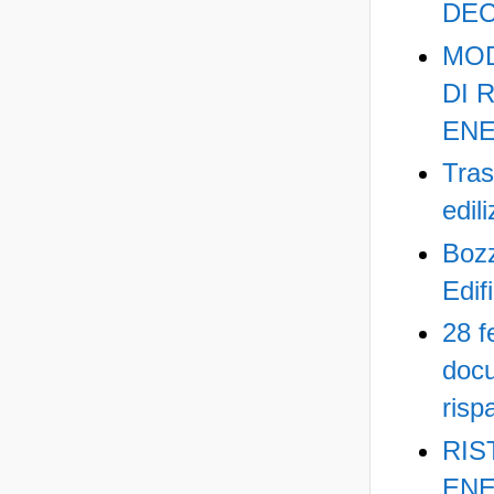
DEC
MOD
DI 
EN
Tras
edil
Bozz
Edifi
28 f
docu
risp
RIS
ENER