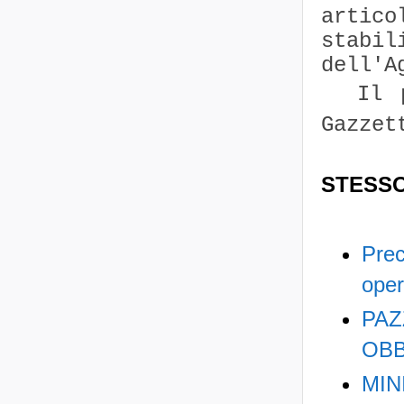
artic
stabi
dell'A
Il pr
Gazzet
STESS
Prec
oper
PAZ
OBB
MIN