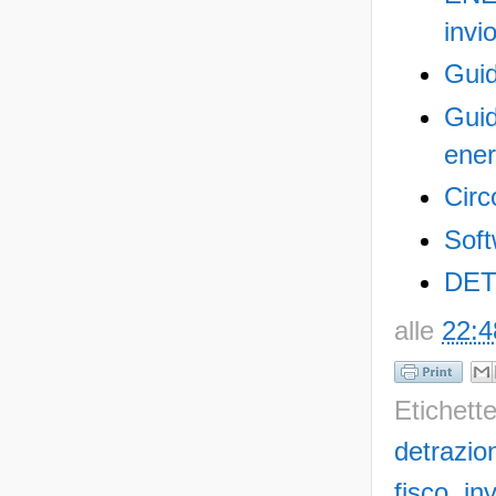
invi
Guid
Guid
ener
Circ
Soft
DET
alle
22:4
Etichett
detrazio
fisco
,
inv