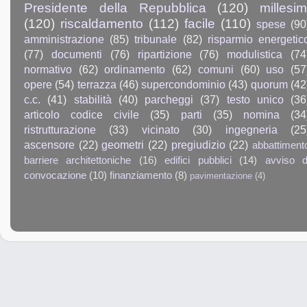
Presidente della Repubblica
(120)
millesim
(120)
riscaldamento
(112)
facile
(110)
spese
(90
amministrazione
(85)
tribunale
(82)
risparmio energetic
(77)
documenti
(76)
ripartizione
(76)
modulistica
(74
normativo
(62)
ordinamento
(62)
comuni
(60)
uso
(57
opere
(54)
terrazza
(46)
supercondominio
(43)
quorum
(42
c.c.
(41)
stabilità
(40)
parcheggi
(37)
testo unico
(36
articolo codice civile
(35)
parti
(35)
nomina
(34
ristrutturazione
(33)
vicinato
(30)
ingegneria
(25
ascensore
(22)
geometri
(22)
pregiudizio
(22)
abbattiment
barriere architettoniche
(16)
edifici pubblici
(14)
avviso d
convocazione
(10)
finanziamento
(8)
pavimentazione
(4)