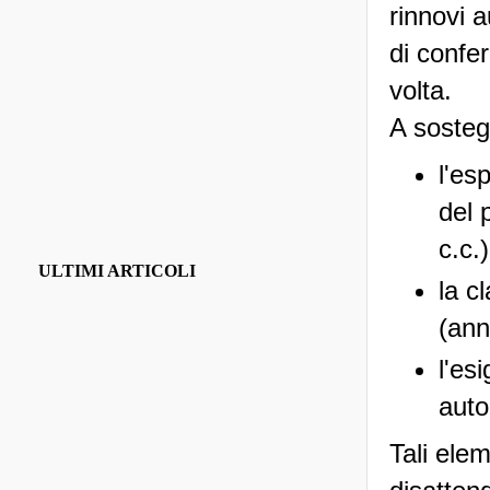
rinnovi 
di confe
volta.
A sosteg
l'es
del 
c.c.)
ULTIMI ARTICOLI
la c
(ann
l'es
auto
Tali ele