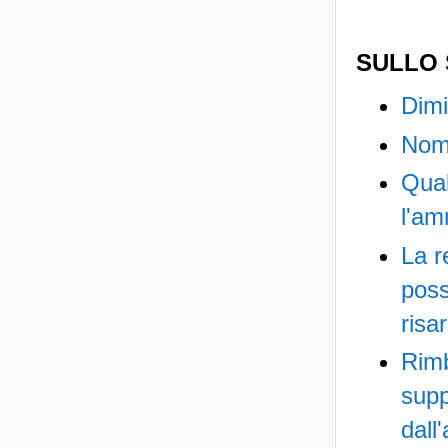
SULLO
Dimi
Nomi
Qua
l'am
La r
poss
risa
Rim
sup
dall