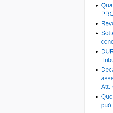
Qua
PR
Revo
Sot
cond
DUR
Trib
Deca
asse
Att.
Ques
può 