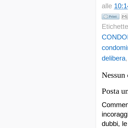
alle
10:1
Etichett
CONDO
condomi
delibera
Nessun
Posta u
Commenti
incoraggi
dubbi, le