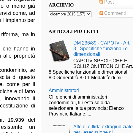
Post
ARCHIVIO
iano o meno già
ervizi come, ad
Commenti
e l’impianto per
ARTICOLI PIÙ LETTI
 riforma, ma in
DM 236/89 - CAPO IV - Art.
ci che hanno in
8 - Specifiche funzionali e
dimensionali
 alle proprietà
CAPO IV SPECIFICHE E
SOLUZIONI TECNICHE Art
condominio, se
8 Specifiche funzionali e dimensionali
scita di questo
8.0 Generalità 8.0.1 Modalità' di mi...
e, come per il
Amministratori
diche e di fatto
Gli elenchi di amministratori
, innovando il
condominiali, ti r esta solo da
ostituzione di
selezionare la tua provincia: Elenco
Provincie Italiane: ...
r. 19.939 del
Atto di diffida extragiudiziale
esistente un
per l'esecuzione di