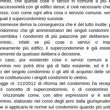
minio, che queste cose o servizi in comune a più ed
 accessorietà con gli edifici stessi; è cioè necessario ch
cesso, così come ogni altra cosa o servizio comune, serv
i quali il supercondominio sussiste.
remesse deriva la conseguenza che è del tutto inutile, 
ndominio che gli amministratori dei singoli condomini
ssemblea i condomini di più palazzine per deliberare 
ominio.; infatti se più cose o servizi o impi
neamente più edifici, il supercondominio è già esist
emente da qualsiasi delibera o decisione.
o caso, pur esistendo cose o servizi comuni a pi
minio non potrà dirsi già di fatto esistente, ed è il 
 del singolo condominio o gli atti di acquisto delle si
he costituiscono i singoli condomini lo vietino.
egge nr. 212/2012 di riforma del condominio ha recepi
 il concetto di supercondominio, o di condomini
 orizzontale come, con altre espressioni si è soli
inio, elaborato nel corso degli anni dalla giurisprude
e si applicano le norme sul condominio quando più unit