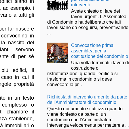
ifici siano in
interventi
e, ad esempio, i
Avete chiesto di fare dei
ano a tutti gli
lavori urgenti. L'Assemblea
di Condominio ha deliberato che tali
lavori siano da eseguirsi, preventivando
per far nascere
...
 convochino in
la nascita del
Convocazione prima
anti servono
assemblea per la
costituzione del condominio
ente di per sé
Una volta terminati i lavori d
costruzione o
ù edifici, il
ristrutturazione, quando l'edificio si
caso in cui il
trasforma in condominio si deve
ngole proprietà
convocare la pr...
Richiesta di intervento urgente da parte
to in un testo
dell'Amministratore di condominio
o complesso o
Questo documento si utilizza quando
ti chiamare il
viene richiesto da parte di un
nza stabilendo,
condomino che l'Amministratore
intervenga velocemente per mettere a ...
à immobiliari o