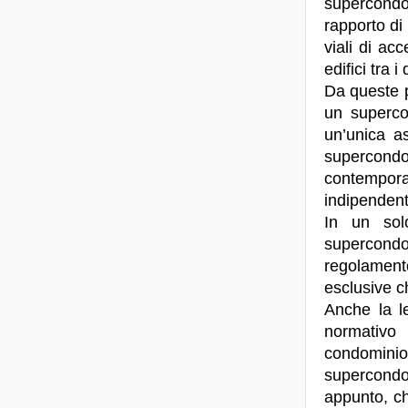
supercondo
rapporto di
viali di ac
edifici tra 
Da queste p
un superco
un’unica a
supercond
contempora
indipendent
In un sol
supercondo
regolamento
esclusive c
Anche la l
normativo
condominio
supercondom
appunto, ch