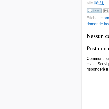
alle
08:31
Etichette:
am
domande fre
Nessun 
Posta un
Commenti, cr
civile. Scrivi
risponderà il