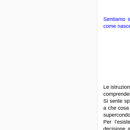
Sentiamo s
come nasc
Le istruzion
comprender
Si sente sp
a che cosa 
supercondom
Per l’esis
decisione 