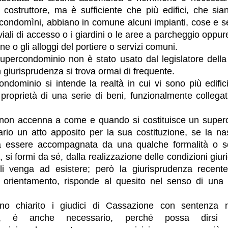
 costruttore, ma è sufficiente che più edifici, che s
in condomìni, abbiano in comune alcuni impianti, cose e s
viali di accesso o i giardini o le aree a parcheggio oppur
one o gli alloggi del portiere o servizi comuni.
supercondominio non è stato usato dal legislatore della
in giurisprudenza si trova ormai di frequente.
ndominio si intende la realtà in cui vi sono più edifi
roprietà di una serie di beni, funzionalmente collegati
 non accenna a come e quando si costituisce un super
rio un atto apposito per la sua costituzione, se la na
 essere accompagnata da una qualche formalità o s
si formi da sé, dalla realizzazione delle condizioni giuri
li venga ad esistere; però la giurisprudenza recente
 orientamento, risponde al quesito nel senso di una c
o chiarito i giudici di Cassazione con sentenza n
12, è anche necessario, perché possa dirsi 