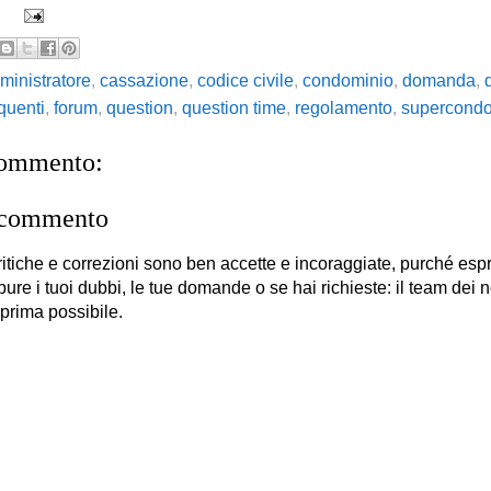
ministratore
,
cassazione
,
codice civile
,
condominio
,
domanda
,
quenti
,
forum
,
question
,
question time
,
regolamento
,
supercondo
commento:
 commento
itiche e correzioni sono ben accette e incoraggiate, purché es
 pure i tuoi dubbi, le tue domande o se hai richieste: il team dei no
 prima possibile.