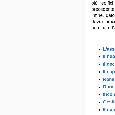
più edifi
precedent
Infine, da
dovrà proc
nominare l’
L'ass
Il nu
Il de
Il su
Nomin
Durat
Incom
Gesti
Il nu