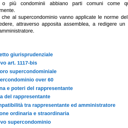
ci o più condominii abbiano parti comuni come que
emente.
to che al supercondominio vanno applicate le norme del
edere, attraverso apposita assemblea, a redigere un
amministratore.
etto giurisprudenziale
ovo art. 1117-bis
coro supercondominiale
percondominio over 60
a e poteri del rappresentante
a del rappresentante
patibilità tra rappresentante ed amministratore
one ordinaria e straordinaria
ovo supercondominio