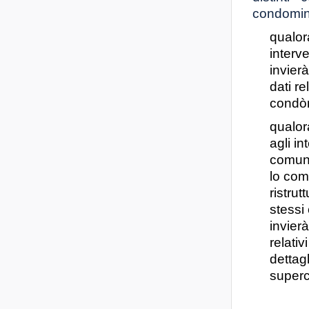
condomini
qualora
interve
invier
dati re
condòm
qualor
agli in
comuni
lo com
ristrut
stessi
invier
relativ
dettagl
super