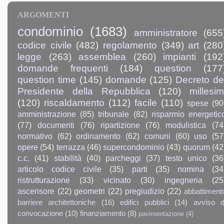
ARGOMENTI
condominio
(1683)
amministratore
(655
codice civile
(482)
regolamento
(349)
art
(280
legge
(263)
assemblea
(260)
impianti
(192
domande frequenti
(184)
question
(177
question time
(145)
domande
(125)
Decreto de
Presidente della Repubblica
(120)
millesim
(120)
riscaldamento
(112)
facile
(110)
spese
(90
amministrazione
(85)
tribunale
(82)
risparmio energetic
(77)
documenti
(76)
ripartizione
(76)
modulistica
(74
normativo
(62)
ordinamento
(62)
comuni
(60)
uso
(57
opere
(54)
terrazza
(46)
supercondominio
(43)
quorum
(42
c.c.
(41)
stabilità
(40)
parcheggi
(37)
testo unico
(36
articolo codice civile
(35)
parti
(35)
nomina
(34
ristrutturazione
(33)
vicinato
(30)
ingegneria
(25
ascensore
(22)
geometri
(22)
pregiudizio
(22)
abbattiment
barriere architettoniche
(16)
edifici pubblici
(14)
avviso d
convocazione
(10)
finanziamento
(8)
pavimentazione
(4)