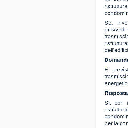
ristruttu
condomini
Se, inv
provvedut
trasmissi
ristruttu
dell’edific
Domanda
È previs
trasmissio
energetic
Risposta
Sì, con r
ristruttu
condomini
per la com