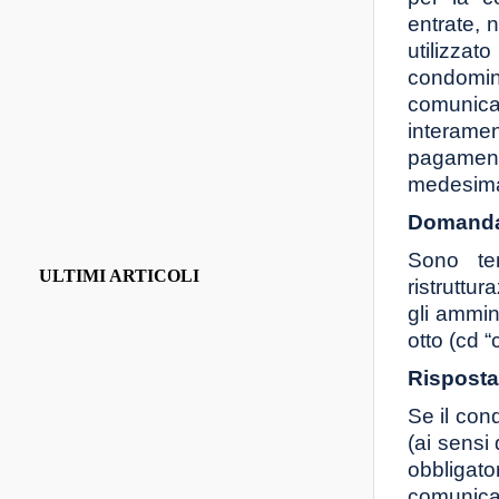
entrate, 
utilizza
condomi
comunica
interamen
pagament
medesima
Domanda
Sono ten
ULTIMI ARTICOLI
ristruttur
gli ammin
otto (cd 
Risposta
Se il con
(ai sensi 
obbligato
comunicar