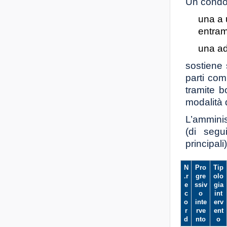
Un condom
una a 
entram
una ad
sostiene 
parti co
tramite b
modalità 
L’amminis
(di segu
principali)
N
Pro
Tip
.r
gre
olo
e
ssiv
gia
c
o
int
o
inte
erv
r
rve
ent
d
nto
o