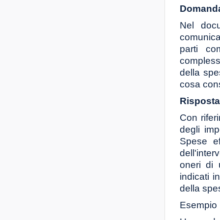
Domanda
Nel docu
comunicaz
parti co
complessi
della spe
cosa cons
Risposta
Con rifer
degli imp
Spese ef
dell'inte
oneri di
indicati 
della spes
Esempio