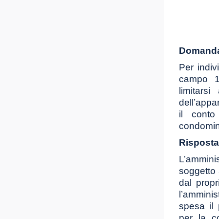
Domanda
Per indiv
campo 17
limitars
dell’appa
il conto
condomin
Risposta
L’amminis
soggetto a
dal propr
l’amminis
spesa il 
per la c