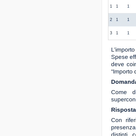
1
1
1
2
1
1
3
1
1
L’import
Spese eff
deve coi
“Importo 
Domanda
Come de
supercon
Risposta
Con rife
presenza d
distinti