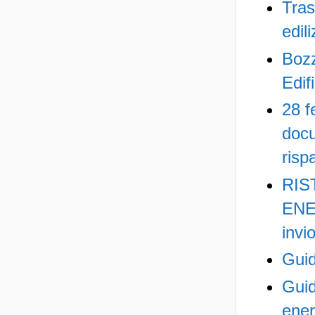
Tras
edil
Bozz
Edifi
28 f
docu
risp
RIS
ENER
invi
Guid
Guid
ener