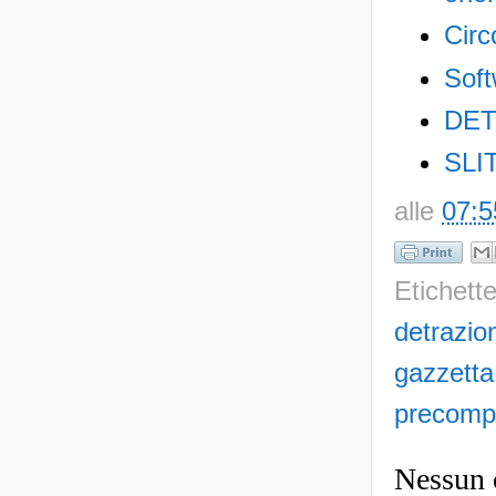
Circ
Soft
DET
SLI
alle
07:5
Etichett
detrazion
gazzetta
precompi
Nessun