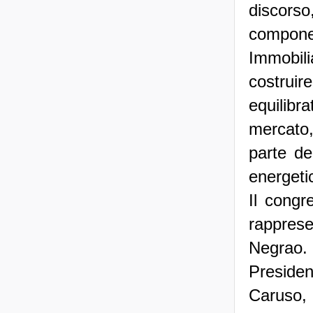
discorso
componen
Immobili
costrui
equilibr
mercato
parte de
energetic
Il congr
rapprese
Negrao
Presiden
Caruso, 