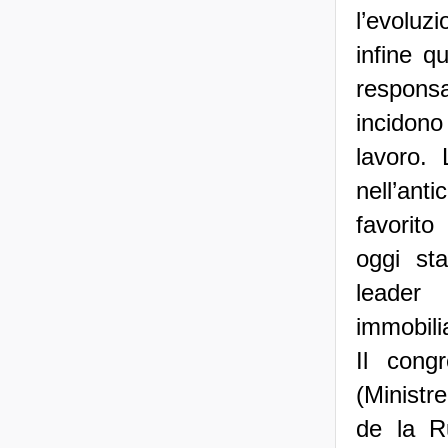
l’evoluz
infine qu
respons
incidono 
lavoro. 
nell’ant
favorito
oggi sta
leader 
immobili
Il cong
(Ministr
de la Ru