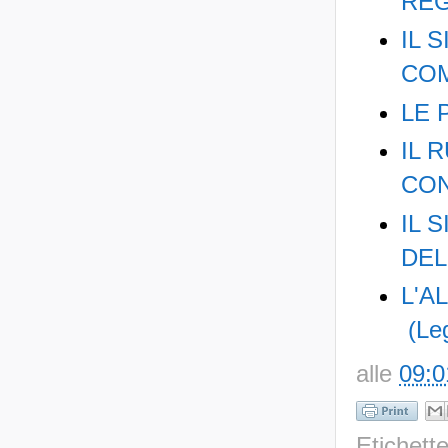
REG
IL 
CO
LE 
IL 
CON
IL 
DEL
L'A
(Leg
alle
09:0
Etichett