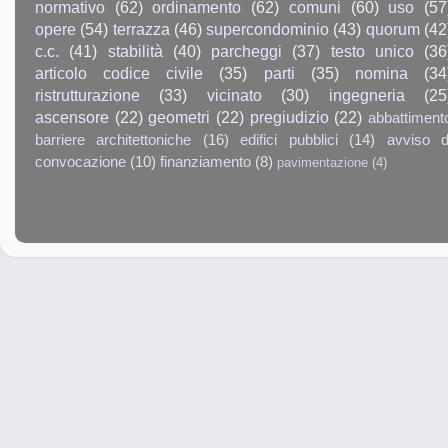
normativo
(62)
ordinamento
(62)
comuni
(60)
uso
(57
opere
(54)
terrazza
(46)
supercondominio
(43)
quorum
(42
c.c.
(41)
stabilità
(40)
parcheggi
(37)
testo unico
(36
articolo codice civile
(35)
parti
(35)
nomina
(34
ristrutturazione
(33)
vicinato
(30)
ingegneria
(25
ascensore
(22)
geometri
(22)
pregiudizio
(22)
abbattiment
barriere architettoniche
(16)
edifici pubblici
(14)
avviso d
convocazione
(10)
finanziamento
(8)
pavimentazione
(4)