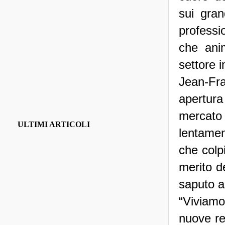
sui gran
professi
che ani
settore 
Jean-Fra
apertur
mercat
ULTIMI ARTICOLI
lentamen
che colp
merito d
saputo ad
“Viviamo
nuove re