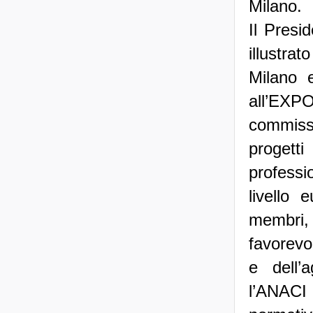
Milano.
Il Presi
illustra
Milano 
all’EXP
commiss
progett
professi
livello 
membri, 
favorevo
e dell’
l’ANACI i