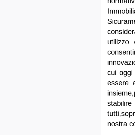
normativ
Immobili
Sicuram
consider
utilizz
consenti
innovazi
cui oggi
essere a
insieme
stabili
tutti,so
nostra 