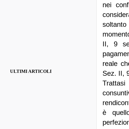
nei conf
considera
soltant
momento 
II, 9 s
pagament
reale ch
ULTIMI ARTICOLI
Sez. II,
Trattas
consunt
rendicon
è quell
perfezio