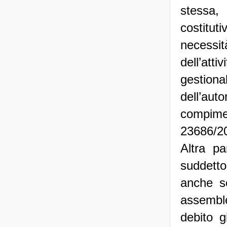
stessa,
costitut
necessi
dell’att
gestion
dell’au
compimen
23686/20
Altra pa
suddetto
anche se
assemble
debito g