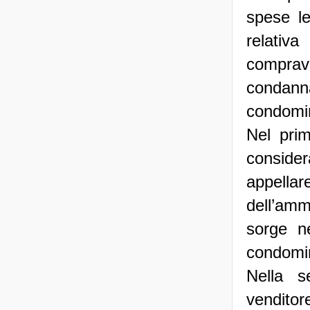
spese l
relativ
comprav
condanna
condomi
Nel pri
conside
appell
dell’am
sorge n
condomi
Nella s
vendito