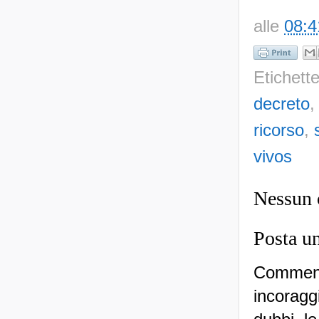
alle
08:4
Etichett
decreto
ricorso
,
vivos
Nessun
Posta u
Commenti
incoraggi