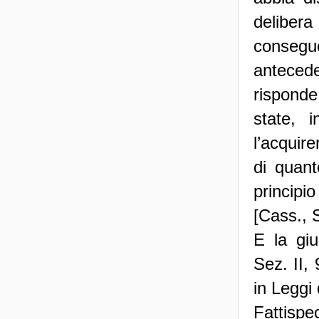
delibera
consegue
antecede
risponde
state, 
l’acquire
di quant
principio
[Cass., 
E la giu
Sez. II,
in Leggi d
Fattispec