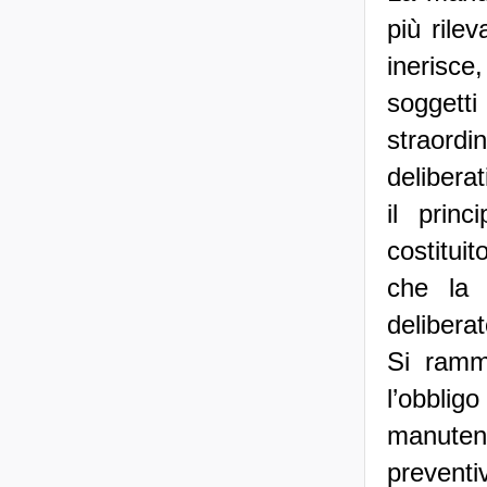
più rile
inerisce
soggetti
straordi
deliberat
il prin
costitui
che la 
delibera
Si ramm
l’obblig
manutenz
preventi