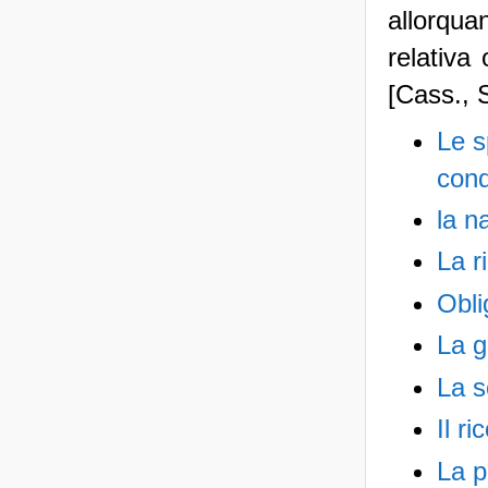
allorqu
relativa
[Cass., S
Le s
con
la n
La r
Obli
La g
La s
Il r
La p