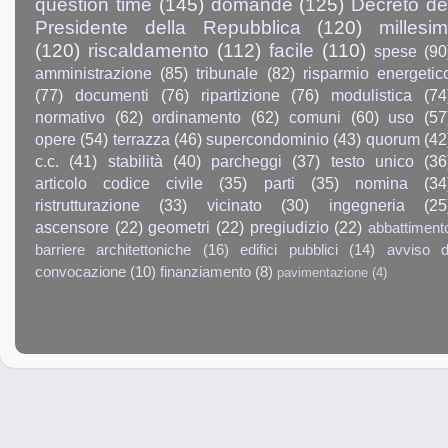
question time
(145)
domande
(125)
Decreto de
Presidente della Repubblica
(120)
millesim
(120)
riscaldamento
(112)
facile
(110)
spese
(90
amministrazione
(85)
tribunale
(82)
risparmio energetic
(77)
documenti
(76)
ripartizione
(76)
modulistica
(74
normativo
(62)
ordinamento
(62)
comuni
(60)
uso
(57
opere
(54)
terrazza
(46)
supercondominio
(43)
quorum
(42
c.c.
(41)
stabilità
(40)
parcheggi
(37)
testo unico
(36
articolo codice civile
(35)
parti
(35)
nomina
(34
ristrutturazione
(33)
vicinato
(30)
ingegneria
(25
ascensore
(22)
geometri
(22)
pregiudizio
(22)
abbattiment
barriere architettoniche
(16)
edifici pubblici
(14)
avviso d
convocazione
(10)
finanziamento
(8)
pavimentazione
(4)