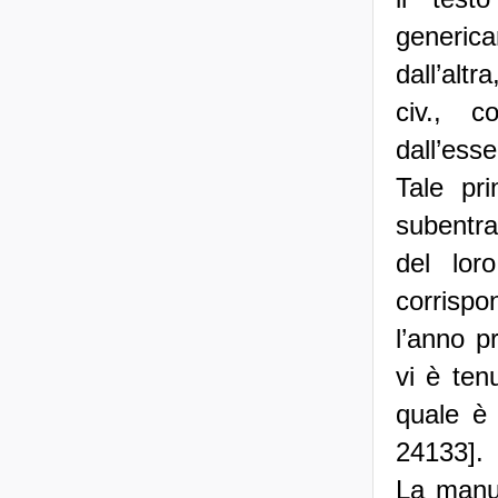
generic
dall’altr
civ., c
dall’ess
Tale pr
subentra
del lor
corrispo
l’anno p
vi è ten
quale è 
24133].
La manut