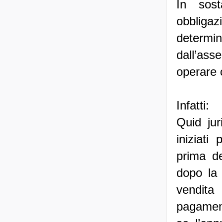
In sost
obbligaz
determi
dall’ass
operare 
Infatti:
Quid jur
iniziati
prima de
dopo la 
vendita 
pagament