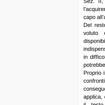
Sez. II
l’acquir
capo all
Del rest
voluto
disponib
indispen
in diffi
potrebbe
Proprio i
confron
consegue
applica, 
il test