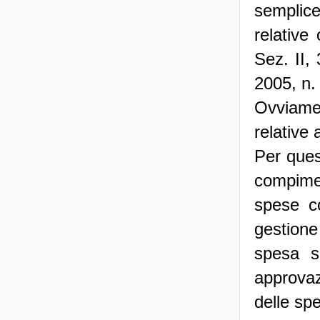
semplic
relative
Sez. II,
2005, n.
Ovviamen
relative
Per ques
compimen
spese co
gestione
spesa si
approvaz
delle sp