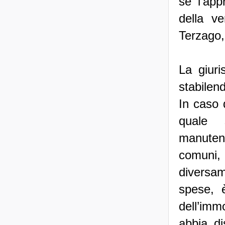
se l’app
della v
Terzago,
La giuri
stabilen
In caso 
quale s
manuten
comuni,
diversame
spese, è
dell’im
abbia di