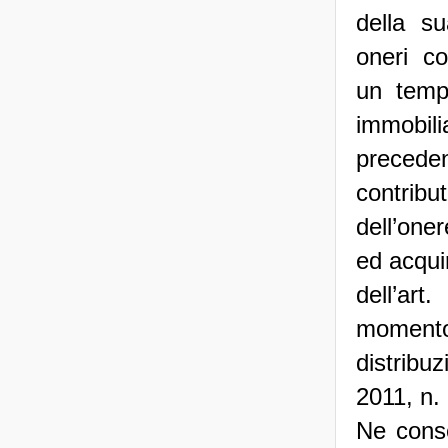
della su
oneri co
un temp
immobili
preceden
contribu
dell’one
ed acqui
dell’art
momento
distribu
2011, n.
Ne cons