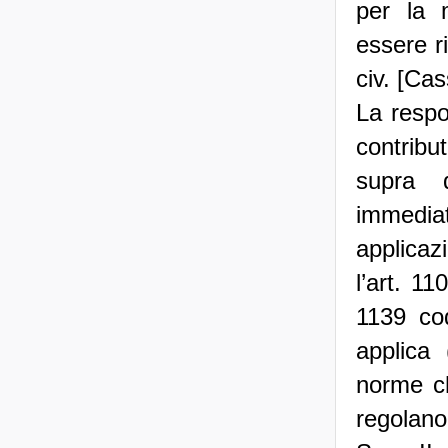
per la 
essere ri
civ. [Cas
La respo
contribu
supra 
immedi
applicaz
l’art. 11
1139 cod
applica
norme ch
regolano