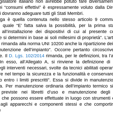
gislatore italiano non avrebbe potuto fare diversamen
i “consumi effettivi” è espressamente voluto dalla Di
si dovranno adeguare tutti gli Stati Membri.
ga è quella contenuta nello stesso articolo 9 comma
 quale “E’ fatta salva la possibilità, per la prima st
 all’installazione dei dispositivi di cui al presente
e si determini in base ai soli millesimi di proprietà”. L’
), rimanda alla norma UNI 10200 anche la ripartizione dei
utenzione dell’impianto”. Occorre pertanto circoscrive
e. Il
D. Lgs. 102/2014
rimanda, per le definizioni, tra l’a
In esso, all’Allegato A, si rinviene la definizione di
li interventi necessari, svolte da tecnici abilitati opera
re nel tempo la sicurezza e la funzionalità e conservare
to entro i limiti prescritti”. Essa si divide in manutenz
ia. Per manutenzione ordinaria dell’impianto termico s
 previste nei libretti d’uso e manutenzione degli
che possono essere effettuate in luogo con strumenti 
 agli apparecchi e componenti stessi e che comportin
e