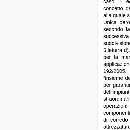
caso, il Le
concetto de
alla quale 
Unica dero
secondo la
successiva
suddivision
5 lettera d
per la man
applicazion
192/2005. 
“insieme deg
per garanti
dell’impian
straordinar
operazioni
componenti 
di corredo
attrezzatur