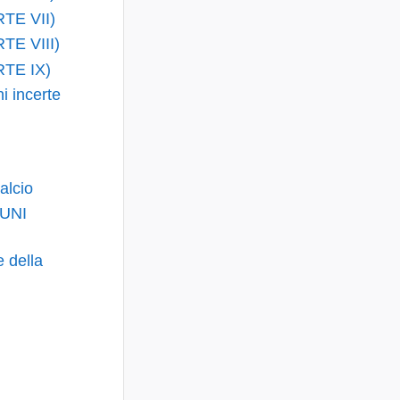
RTE VII)
RTE VIII)
RTE IX)
i incerte
alcio
 UNI
e della