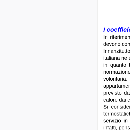
I coeffici
In riferime
devono consi
Innanzitutt
italiana nè
in quanto t
normazione
volontaria,
appartament
previsto da
calore dai c
Si consider
termostati
servizio in
infatti, pen