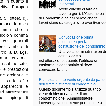
te in quanto il
interventi
rettiva Europea
Avete chiesto di fare dei
lavori urgenti. L'Assemblea
 5 lettera d),
di Condominio ha deliberato che tali
lavori siano da eseguirsi, preventivando
agione termica
...
 comma, che la
articolo 9 comma
Convocazione prima
 “costi generali
assemblea per la
costituzione del condominio
re l’ambito di
Una volta terminati i lavori d
ltro, al D. Lgs.
costruzione o
 manutenzione:
ristrutturazione, quando l'edificio si
nti sul mercato,
trasforma in condominio si deve
 le prestazioni
convocare la pr...
ione ordinaria e
Richiesta di intervento urgente da parte
i intendono “le
dell'Amministratore di condominio
 apparecchi e
Questo documento si utilizza quando
ed attrezzature
viene richiesto da parte di un
o l’impiego di
condomino che l'Amministratore
intervenga velocemente per mettere a ...