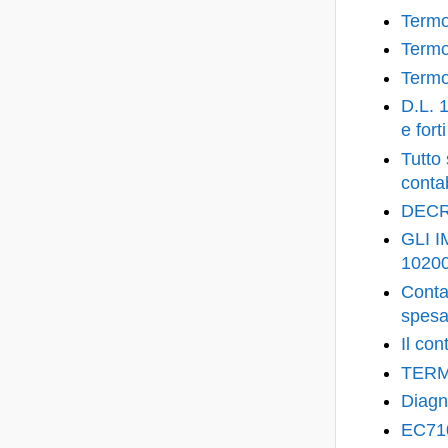
Termo
Termo
Termo
D.L. 1
e fort
Tutto
contab
DECRE
GLI I
1020
Contab
spes
Il co
TERM
Diagn
EC710