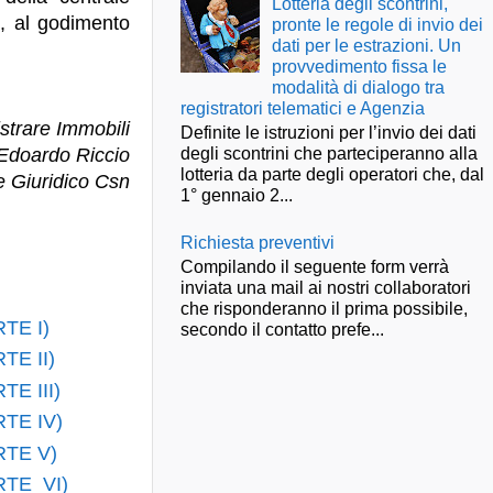
Lotteria degli scontrini,
i, al godimento
pronte le regole di invio dei
dati per le estrazioni. Un
provvedimento fissa le
modalità di dialogo tra
registratori telematici e Agenzia
trare Immobili
Definite le istruzioni per l’invio dei dati
degli scontrini che parteciperanno alla
 Edoardo Riccio
lotteria da parte degli operatori che, dal
e Giuridico Csn
1° gennaio 2...
Richiesta preventivi
Compilando il seguente form verrà
inviata una mail ai nostri collaboratori
che risponderanno il prima possibile,
RTE I)
secondo il contatto prefe...
RTE II)
TE III)
RTE IV)
ARTE V)
ARTE VI)