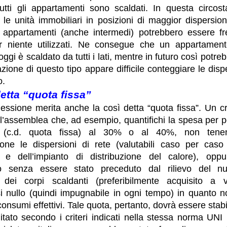
tutti gli appartamenti sono scaldati. In questa circost
 le unità immobiliari in posizioni di maggior dispersi
i appartamenti (anche intermedi) potrebbero essere fr
 niente utilizzati. Ne consegue che un appartamen
ggi è scaldato da tutti i lati, mentre in futuro così potr
azione di questo tipo appare difficile conteggiare le disp
o.
etta “quota fissa”
lessione merita anche la così detta “quota fissa”. Un cri
ll’assemblea che, ad esempio, quantifichi la spesa per 
 (c.d. quota fissa) al 30% o al 40%, non tene
ione le dispersioni di rete (valutabili caso per cas
cio e dell’impianto di distribuzione del calore), oppu
to senza essere stato preceduto dal rilievo del n
 dei corpi scaldanti (preferibilmente acquisito a
i nullo (quindi impugnabile in ogni tempo) in quanto 
consumi effettivi. Tale quota, pertanto, dovrà essere stabi
litato secondo i criteri indicati nella stessa norma UNI