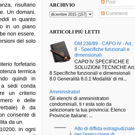
Post
anza, risultano
ARCHIVIO
one. Un domani,
Commenti
eddi in quanto
to in un piano
ARTICOLI PIÙ LETTI
ebbe non essere.
ersioni del solo
DM 236/89 - CAPO IV - Art.
8 - Specifiche funzionali e
dimensionali
CAPO IV SPECIFICHE E
terio forfetario
SOLUZIONI TECNICHE Art
potenza termica
8 Specifiche funzionali e dimensionali
ndo quindi in
8.0 Generalità 8.0.1 Modalità' di mi...
o a sedi conda
Amministratori
re un criterio
Gli elenchi di amministratori
umero e delle
condominiali, ti r esta solo da
 verbale) è da
selezionare la tua provincia: Elenco
non consente di
Provincie Italiane: ...
lita da un
Atto di diffida extragiudiziale
 10200. In ogni
per l'esecuzione di