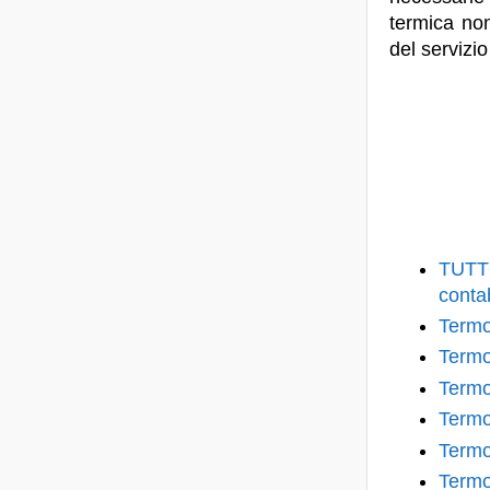
termica non
del servizi
TUTT
contab
Termo
Termo
Termo
Termo
Termo
Termo