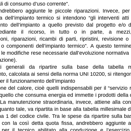
ali di consumo d’uso corrente”.
drebbero aggiunte le piccole riparazioni. Invece, pe
ia dell’impianto termico si intendono “gli interventi atti
nto dell’impianto a quello previsto dal progetto e/o d
diante il ricorso, in tutto o in parte, a mezzi, 
ni, riparazioni, ricambi di parti, ripristini, revisione o
 o componenti dell’impianto termico”. A questo termine
le modifiche rese necessarie dall’evoluzione normativa
zione).
i generali da ripartire sulla base della tabella m
to, calcolata ai sensi della norma UNI 10200, si ritengono
er il funzionamento dell’impianto
ne del calore, cioè quelli indispensabili per il “servizio
 quello che consuma energia ed immette i prodotti della
La manutenzione straordinaria, invece, attiene alla co
uanto tale, va ripartita in base alla tabella millesimale di 
1 del codice civile. Tra le spese da ripartire sulla b
con la così detta quota fissa, andrebbero aggiunte 
per il tecnico abilitato alla conduzione e l’esercizio