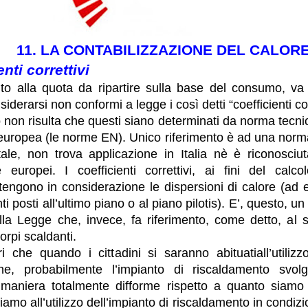
11. LA CONTABILIZZAZIONE DEL CALOR
enti correttivi
nto alla quota da ripartire sulla base del consumo, v
derarsi non conformi a legge i così detti “coefficienti corr
o non risulta che questi siano determinati da norma tecni
 europea (le norme EN). Unico riferimento è ad una norm
ale, non trova applicazione in Italia nè è riconosciut
 europei. I coefficienti correttivi, ai fini del calco
 tengono in considerazione le dispersioni di calore (ad 
i posti all’ultimo piano o al piano pilotis). E’, questo, 
lla Legge che, invece, fa riferimento, come detto, al s
orpi scaldanti.
i che quando i cittadini si saranno abituatiall’utilizz
che, probabilmente l’impianto di riscaldamento svolg
 maniera totalmente difforme rispetto a quanto siamo 
siamo all’utilizzo dell’impianto di riscaldamento in condizi