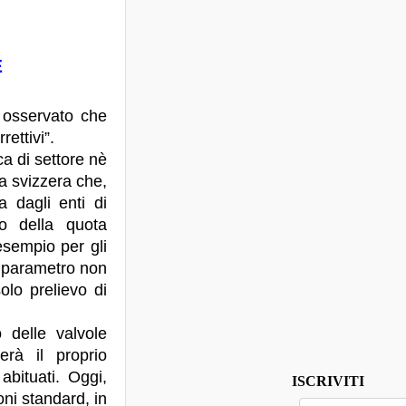
E
a osservato che
ettivi”.
ca di settore nè
a svizzera che,
a dagli enti di
lo della quota
esempio per gli
un parametro non
olo prelievo di
o delle valvole
erà il proprio
abituati. Oggi,
ISCRIVITI
oni standard, in