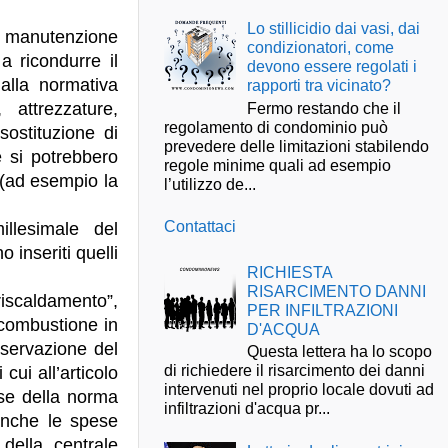
Lo stillicidio dai vasi, dai
r manutenzione
condizionatori, come
 a ricondurre il
devono essere regolati i
alla normativa
rapporti tra vicinato?
attrezzature,
Fermo restando che il
regolamento di condominio può
 sostituzione di
prevedere delle limitazioni stabilendo
 si potrebbero
regole minime quali ad esempio
 (ad esempio la
l’utilizzo de...
Contattaci
illesimale del
 inseriti quelli
RICHIESTA
RISARCIMENTO DANNI
 riscaldamento”,
PER INFILTRAZIONI
 combustione in
D'ACQUA
nservazione del
Questa lettera ha lo scopo
di richiedere il risarcimento dei danni
cui all’articolo
intervenuti nel proprio locale dovuti ad
ase della norma
infiltrazioni d'acqua pr...
anche le spese
 della centrale