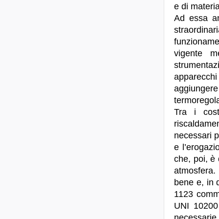
e di materi
Ad essa an
straordinar
funzioname
vigente me
strumentazio
apparecchi
aggiungere 
termoregola
Tra i cost
riscaldamen
necessari p
e l’erogazio
che, poi, è
atmosfera. 
bene e, in q
1123 comma 
UNI 10200 
necessarie 