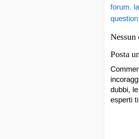
forum
,
l
question
Nessun
Posta u
Commenti
incoraggi
dubbi, le
esperti t