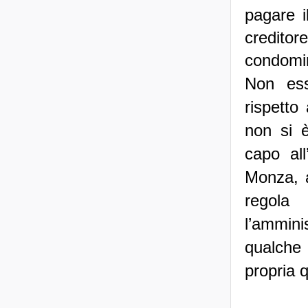
pagare i
creditor
condomin
Non ess
rispetto
non si è
capo all
Monza, a
regola
l’ammini
qualche
propria 