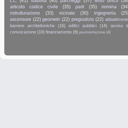
c.c.
(41)
stabilità
(40)
parcheggi
(37)
testo unico
(36
articolo codice civile
(35)
parti
(35)
nomina
(34
ristrutturazione
(33)
vicinato
(30)
ingegneria
(25
ascensore
(22)
geometri
(22)
pregiudizio
(22)
abbattiment
barriere architettoniche
(16)
edifici pubblici
(14)
avviso d
convocazione
(10)
finanziamento
(8)
pavimentazione
(4)