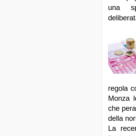
una s
delibera
regola c
Monza lo
che peral
della nor
La recen