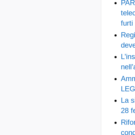
PAR
tele
furti
Regi
deve
L’in
nell
Ammi
LEG
La s
28 f
Rifo
cond