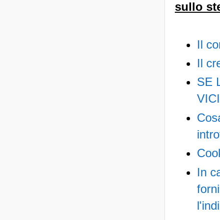
sullo s
Il c
Il c
SE 
VIC
Cosa
intr
Cook
In c
forn
l'in