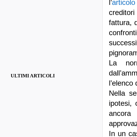
l’
articol
creditor
fattura,
confro
successiv
pignoram
La nor
dall’ammi
ULTIMI ARTICOLI
l’elenco
Nella s
ipotesi,
ancora
approvaz
In un ca