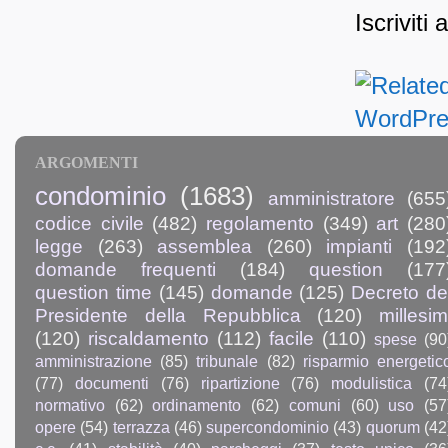
Iscriviti 
ARGOMENTI
condominio
(1683)
amministratore
(655
codice civile
(482)
regolamento
(349)
art
(280
legge
(263)
assemblea
(260)
impianti
(192
domande frequenti
(184)
question
(177
question time
(145)
domande
(125)
Decreto de
Presidente della Repubblica
(120)
millesim
(120)
riscaldamento
(112)
facile
(110)
spese
(90
amministrazione
(85)
tribunale
(82)
risparmio energetic
(77)
documenti
(76)
ripartizione
(76)
modulistica
(74
normativo
(62)
ordinamento
(62)
comuni
(60)
uso
(57
opere
(54)
terrazza
(46)
supercondominio
(43)
quorum
(42