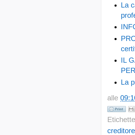
La c
prof
INF
PRO
certi
IL 
PER
La p
alle
09:1
Etichett
creditore