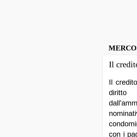
MERCOL
Il credi
Il credi
diri
dall’amm
nomina
condomin
con i pa